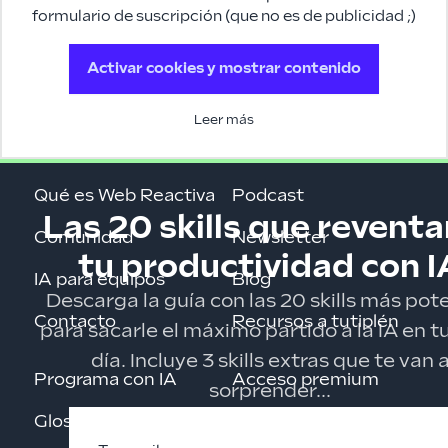
formulario de suscripción (que no es de publicidad ;)
Activar cookies y mostrar contenido
Leer más
Qué es Web Reactiva
Podcast
Las 20 skills que revent
Comunidad
Newsletter
tu productividad con I
IA para equipos
Blog
Descarga la guía con las 20 skills más pot
Contacto
Recursos a tutiplén
para sacarle el máximo partido a la IA en tu
día. Incluye 3 skills extras que te van 
Programa con IA
Acceso premium
sorprender...
Glosario de IA
Privacidad