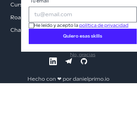
Tu email
Cursos gratis
Roadmaps
He leído y acepto la
política de privacidad
Changelog
Quiero esas skills
No, gracias
LinkedIn
Telegram
GitHub
Hecho con ❤ por danielprimo.io