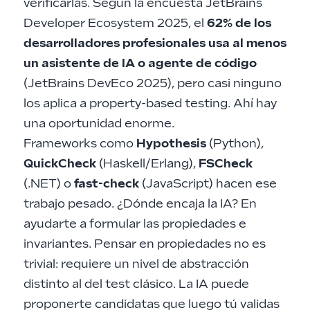
verificarlas. Según la encuesta JetBrains
Developer Ecosystem 2025, el
62% de los
desarrolladores profesionales usa al menos
un asistente de IA o agente de código
(
JetBrains DevEco 2025
), pero casi ninguno
los aplica a property-based testing. Ahí hay
una oportunidad enorme.
Frameworks como
Hypothesis
(Python),
QuickCheck
(Haskell/Erlang),
FSCheck
(.NET) o
fast-check
(JavaScript) hacen ese
trabajo pesado. ¿Dónde encaja la IA? En
ayudarte a formular las propiedades e
invariantes. Pensar en propiedades no es
trivial: requiere un nivel de abstracción
distinto al del test clásico. La IA puede
proponerte candidatas que luego tú validas