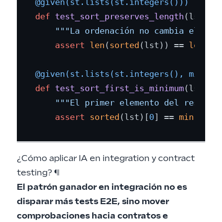
@given(
st.lists(
st.integers(
)
)
)
def
test_sort_preserves_length
(
lst
):

"""La ordenación no cambia el núm
assert
len
(
sorted
(lst)) == 
len
(lst
@given(
st.lists(
st.integers(
), min_si
def
test_sort_first_is_minimum
(
lst
):

"""El primer elemento del resulta
assert
sorted
(lst)[
0
] == 
min
¿Cómo aplicar IA en integration y contract
testing?
¶
El patrón ganador en integración no es
disparar más tests E2E, sino mover
comprobaciones hacia contratos e