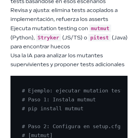
tests basándose en esos escenarios
Revisa y ajusta: elimina tests acoplados a
implementación, refuerza los asserts
mutmut
Ejecuta mutation testing con
Stryker
pitest
(Python),
(JS/TS) o
(Java)
para encontrar huecos
Usa la IA para analizar los mutantes
supervivientes y proponer tests adicionales
# Ejemplo: ejecutar mutation testing 
# Paso 1: Instala mutmut
# pip install mutmut
# Paso 2: Configura en setup.cfg o py
# [mutmut]