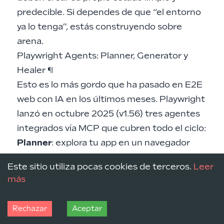
predecible. Si dependes de que “el entorno
ya lo tenga”, estás construyendo sobre
arena.
Playwright Agents: Planner, Generator y
Healer
¶
Esto es lo más gordo que ha pasado en E2E
web con IA en los últimos meses. Playwright
lanzó en octubre 2025 (v1.56) tres agentes
integrados vía MCP que cubren todo el ciclo:
Planner
: explora tu app en un navegador
real y genera un plan de test en Markdown
Este sitio utiliza pocas cookies de terceros.
Leer
con escenarios, pasos y datos esperados
más
Generator
: convierte ese plan Markdown en
.spec.ts
ficheros
ejecutables, verificando
Rechazar
Aceptar
selectores y assertions en vivo