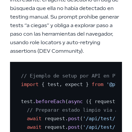
búsqueda que ella no había detectado en
testing manual. Su prompt prohíbe generar
tests “a ciegas” y obliga a explorar paso a
paso con las herramientas del navegador,
usando role locators y auto-retrying
assertions (
DEV Community
).
// Ejemplo de setup por API en Playwr
import
 { test, expect } 
from
'@playwr
test.
beforeEach
(
async
 ({ request }) =>
// Preparar estado limpio via API
await
 request.
post
(
'/api/test/reset
await
 request.
post
(
'/api/test/seed'