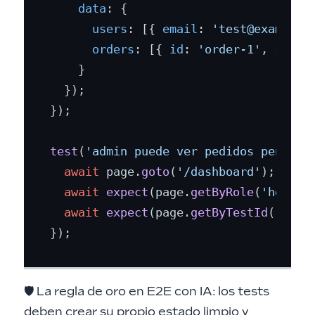
data
: {

users
: [{ 
email
: 
'test@example.
orders
: [{ 
id
: 
'order-1'
, 
statu
    }

  });

});

test
(
'admin puede ver pedidos pendien
await
 page.
goto
(
'/dashboard'
);

await
expect
(page.
getByRole
(
'headin
await
expect
(page.
getByTestId
(
'orde
🛡️ La regla de oro en E2E con IA: los tests
deben crear su propio estado limpio y