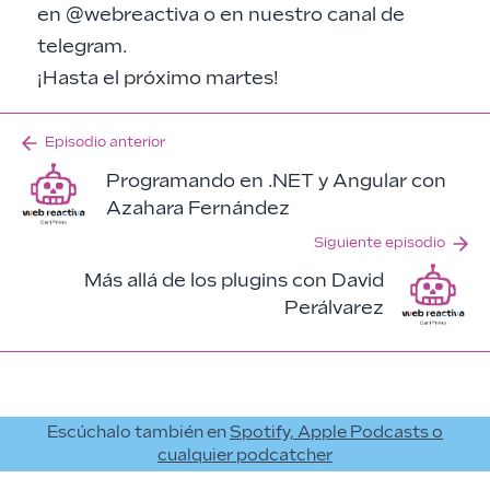
en
@webreactiva
o en nuestro
canal de
telegram
.
¡Hasta el próximo martes!
Episodio anterior
Programando en .NET y Angular con
Azahara Fernández
Siguiente episodio
Más allá de los plugins con David
Perálvarez
Escúchalo también en
Spotify, Apple Podcasts o
cualquier podcatcher