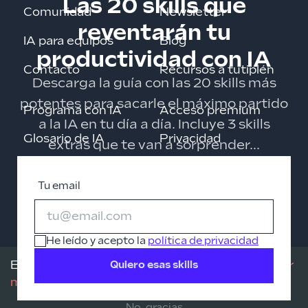
Las 20 skills que
Comunidad
Newsletter
reventarán tu
IA para equipos
Blog
productividad con IA
Contacto
Recursos a tutiplén
Descarga la guía con las 20 skills más
potentes para sacarle el máximo partido
Programa con IA
Acceso premium
a la IA en tu día a día. Incluye 3 skills
Glosario de IA
Privacidad
extras que te van a sorprender...
Cursos gratis
Tu email
Roadmaps
Changelog
He leído y acepto la
política de privacidad
Este sitio utiliza pocas cookies de terceros.
Leer
Quiero esas skills
más
LinkedIn
Telegram
GitHub
No, gracias