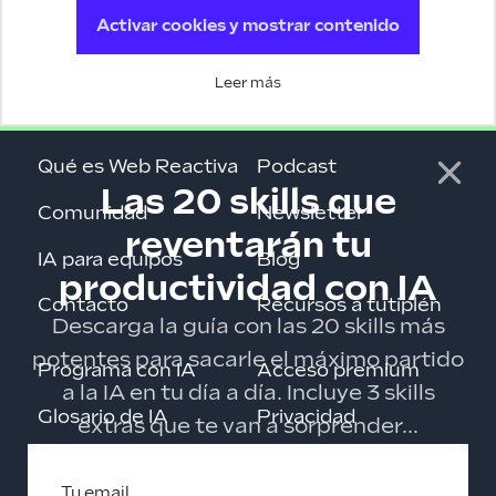
Activar cookies y mostrar contenido
Leer más
Qué es Web Reactiva
Podcast
Las 20 skills que
Comunidad
Newsletter
reventarán tu
IA para equipos
Blog
productividad con IA
Contacto
Recursos a tutiplén
Descarga la guía con las 20 skills más
potentes para sacarle el máximo partido
Programa con IA
Acceso premium
a la IA en tu día a día. Incluye 3 skills
Glosario de IA
Privacidad
extras que te van a sorprender...
Cursos gratis
Tu email