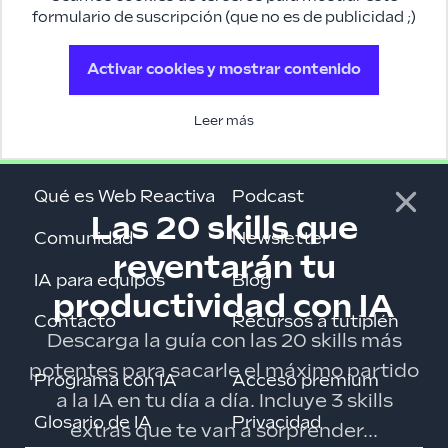
formulario de suscripción (que no es de publicidad ;)
Activar cookies y mostrar contenido
Leer más
Qué es Web Reactiva
Podcast
Las 20 skills que
Comunidad
Newsletter
reventarán tu
IA para equipos
Blog
productividad con IA
Contacto
Recursos a tutiplén
Descarga la guía con las 20 skills más
potentes para sacarle el máximo partido
Programa con IA
Acceso premium
a la IA en tu día a día. Incluye 3 skills
Glosario de IA
Privacidad
extras que te van a sorprender...