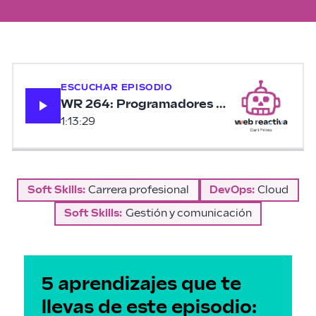
ESCUCHAR EPISODIO
WR 264: Programadores nómadas digital
1:13:29
Soft Skills
:
Carrera profesional
DevOps
:
Cloud
Soft Skills
:
Gestión y comunicación
5 aprendizajes que te
llevas de este episodio: