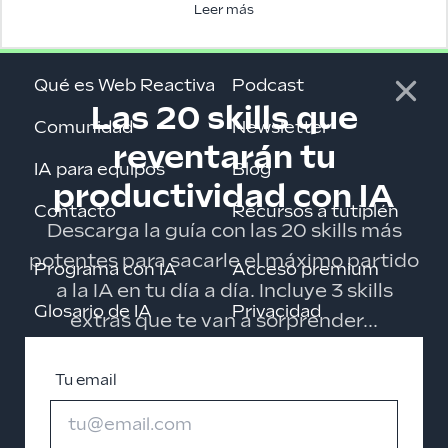
Leer más
Qué es Web Reactiva
Podcast
Las 20 skills que
Comunidad
Newsletter
reventarán tu
IA para equipos
Blog
productividad con IA
Contacto
Recursos a tutiplén
Descarga la guía con las 20 skills más
potentes para sacarle el máximo partido
Programa con IA
Acceso premium
a la IA en tu día a día. Incluye 3 skills
Glosario de IA
Privacidad
extras que te van a sorprender...
Cursos gratis
Tu email
Roadmaps
Changelog