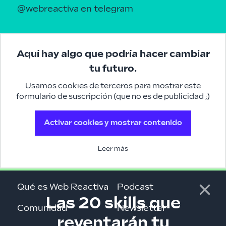
@webreactiva
en telegram
Aquí hay algo que podría hacer cambiar
tu futuro.
Usamos cookies de terceros para mostrar este
formulario de suscripción (que no es de publicidad ;)
Activar cookies y mostrar contenido
Leer más
Qué es Web Reactiva
Podcast
Las 20 skills que
Comunidad
Newsletter
reventarán tu