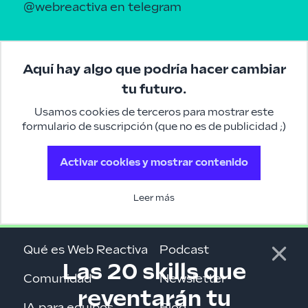
@webreactiva
en telegram
Aquí hay algo que podría hacer cambiar
tu futuro.
Usamos cookies de terceros para mostrar este
formulario de suscripción (que no es de publicidad ;)
Activar cookies y mostrar contenido
Leer más
Qué es Web Reactiva
Podcast
Las 20 skills que
Comunidad
Newsletter
reventarán tu
IA para equipos
Blog