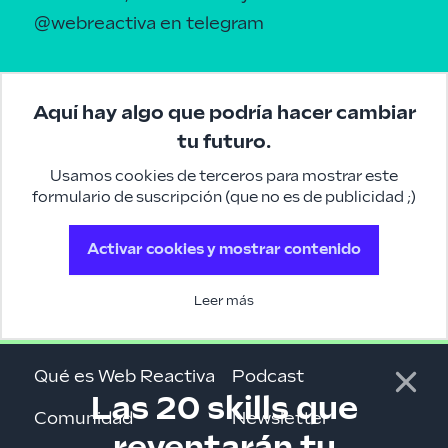
@webreactiva
en telegram
Aquí hay algo que podría hacer cambiar
tu futuro.
Usamos cookies de terceros para mostrar este
formulario de suscripción (que no es de publicidad ;)
Activar cookies y mostrar contenido
Leer más
Qué es Web Reactiva
Podcast
Las 20 skills que
Comunidad
Newsletter