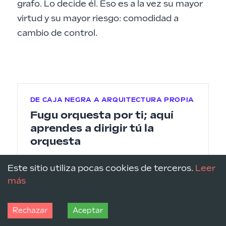
grafo. Lo decide él. Eso es a la vez su mayor
virtud y su mayor riesgo: comodidad a
cambio de control.
DE CAJA NEGRA A ARQUITECTURA PROPIA
Fugu orquesta por ti; aquí
aprendes a dirigir tú la
orquesta
Fugu te esconde cómo ensambla y
Este sitio utiliza pocas cookies de terceros.
Leer
coordina su pool de modelos. En esta
más
masterclass montas esa orquestación
con tus manos: seis niveles —tools,
guardarraíles, memoria, skills, MCP y
Rechazar
Aceptar
orquestación— con un segundo