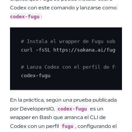
Codex con este comando y lanzarse como
codex-fugu
:
# Instala el wrapper de Fugu sobre Co
curl -fsSL https://sakana.ai/fugu/inst
# Lanza Codex con el perfil de Fugu y
En la práctica, según una prueba publicada
codex-fugu
por DevelopersIO,
es un
wrapper en Bash que arranca el CLI de
fugu
Codex con un perfil
, configurando el