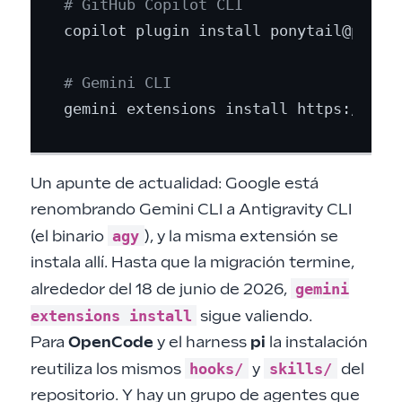
# GitHub Copilot CLI
copilot plugin install ponytail@ponyta
# Gemini CLI
Un apunte de actualidad: Google está
renombrando Gemini CLI a Antigravity CLI
agy
(el binario
), y la misma extensión se
instala allí. Hasta que la migración termine,
gemini
alrededor del 18 de junio de 2026,
extensions install
sigue valiendo.
Para
OpenCode
y el harness
pi
la instalación
hooks/
skills/
reutiliza los mismos
y
del
repositorio. Y hay un grupo de agentes que