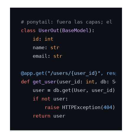
# ponytail: fuera las capas; el respo
class
UserOut
(
BaseModel
):

id
: 
int
    name: 
str
    email: 
str
@app.get(
"/users/{user_id}"
, response
def
get_user
(
user_id: 
int
, db: Sessio
    user = db.get(User, user_id)

if
not
 user:

raise
 HTTPException(
404
)

return