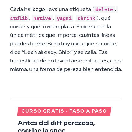
delete
Cada hallazgo lleva una etiqueta (
,
stdlib
native
yagni
shrink
,
,
,
), qué
cortar y qué lo reemplaza. Y cierra con la
única métrica que importa: cuántas líneas
puedes borrar. Si no hay nada que recortar,
dice “Lean already. Ship.” y se calla. Esa
honestidad de no inventarse trabajo es, en sí
misma, una forma de pereza bien entendida.
CURSO GRATIS · PASO A PASO
Antes del diff perezoso,
escribe la spec