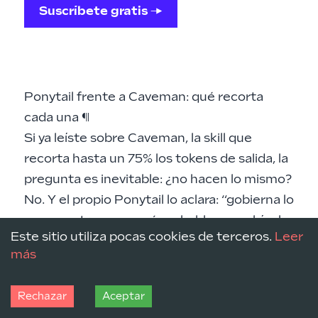
Suscríbete gratis →
Ponytail frente a Caveman: qué recorta
cada una
¶
Si ya leíste sobre
Caveman, la skill que
recorta hasta un 75% los tokens de salida
, la
pregunta es inevitable: ¿no hacen lo mismo?
No. Y el propio Ponytail lo aclara: “gobierna lo
que construyes, no cómo hablas; combínalo
Este sitio utiliza pocas cookies de terceros.
Leer
con Caveman para prosa escueta”.
más
La distinción es limpia. Caveman comprime
lo que el agente
dice
: fuera artículos,
Rechazar
Aceptar
saludos y hedging, solo la sustancia. Ponytail