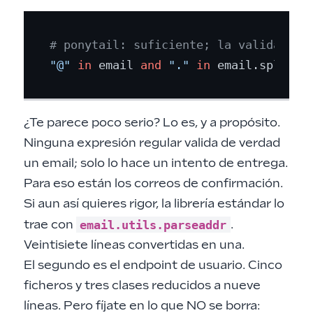
# ponytail: suficiente; la validación
"@"
in
 email 
and
"."
in
 email.split(
"
¿Te parece poco serio? Lo es, y a propósito.
Ninguna expresión regular valida de verdad
un email; solo lo hace un intento de entrega.
Para eso están los correos de confirmación.
Si aun así quieres rigor, la librería estándar lo
email.utils.parseaddr
trae con
.
Veintisiete líneas convertidas en una.
El segundo es el endpoint de usuario. Cinco
ficheros y tres clases reducidos a nueve
líneas. Pero fíjate en lo que NO se borra: