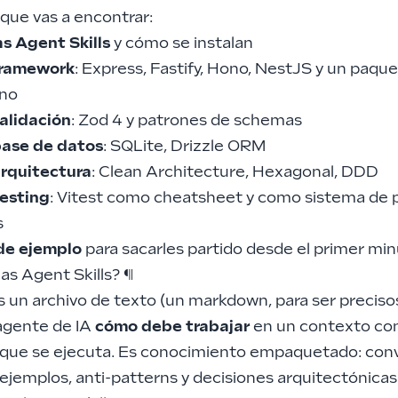
 que vas a encontrar:
as Agent Skills
y cómo se instalan
 framework
: Express, Fastify, Hono, NestJS y un paqu
eno
validación
: Zod 4 y patrones de schemas
 base de datos
: SQLite, Drizzle ORM
arquitectura
: Clean Architecture, Hexagonal, DDD
testing
: Vitest como cheatsheet y como sistema de 
s
de ejemplo
para sacarles partido desde el primer mi
las Agent Skills?
¶
es un archivo de texto (un markdown, para ser preciso
 agente de IA
cómo debe trabajar
en un contexto co
 que se ejecuta. Es conocimiento empaquetado: con
ejemplos, anti-patterns y decisiones arquitectónicas