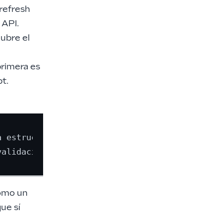
refresh
 API.
Cubre el
primera es
pt.
 estructura base

como un
ue sí