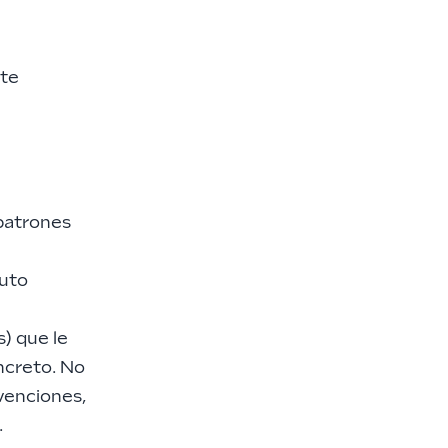
ete
patrones
nuto
s) que le
ncreto. No
venciones,
.