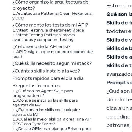
¿Cómo organizo la arquitectura del
Esto es lo
proyecto?
Qué son l
Architecture Patterns: Clean, Hexagonal
y DDD
Skills de
¿Cómo monto los tests de mi API?
Vitest Testing: la cheatsheet rápida
todoterr
Vitest Testing Patterns: mocks
Skills de 
avanzados y component testing
¿Y el diseño de la API en sí?
Skills de
API Design: la que no puedo recomendar
Skills de 
(aún)
¿Qué skills necesito según mi stack?
Skills de 
¿Cuántas skills instalo a la vez?
avanzado
Prompts rápidos para el día a día
Prompts 
Preguntas frecuentes
¿Qué son 
¿Qué son las Agent Skills para
programadores?
Una skill 
¿Dónde se instalan las skills para
agentes de IA?
dice a un
¿Funcionan las skills con cualquier
agente de IA?
es código
¿Cuál es la mejor skill para crear una API
REST con TypeScript?
patrones, 
¿Drizzle ORM es mejor que Prisma para