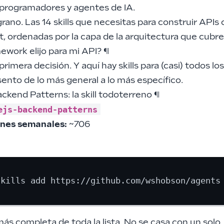
a programadores y agentes de IA
.
rano. Las 14 skills que necesitas para construir APIs
, ordenadas por la capa de la arquitectura que cubre
ework elijo para mi API?
¶
 primera decisión. Y aquí hay skills para (casi) todos lo
sento de lo más general a lo más específico.
ckend Patterns: la skill todoterreno
¶
ejs-backend-patterns
ones semanales:
~706
l más completa de toda la lista. No se casa con un solo