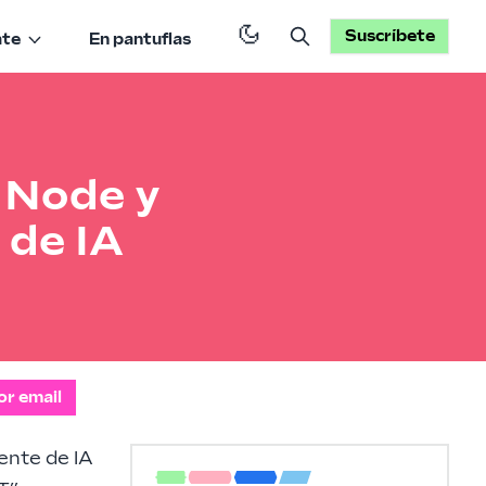
Suscríbete
ate
En pantuflas
n Node y
 de IA
or email
ente de IA