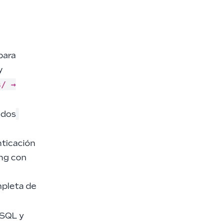
para
y
s/ →
odos
ticación
ing con
mpleta de
eSQL y