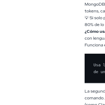
MongoDB c
tokens, c
💡 Si solo 
80% de lo
¿Cómo us
con lengua
Funciona 
Usa 
La segund
comando. N