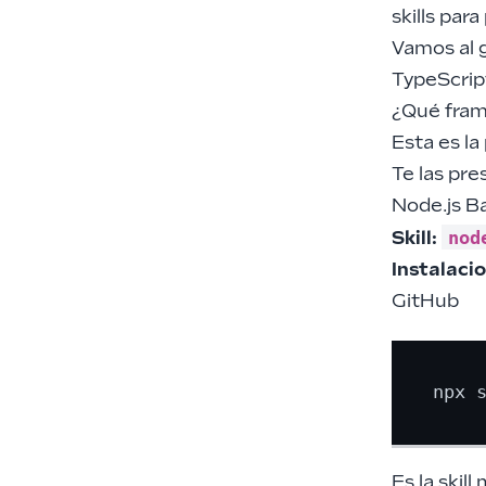
skills par
Vamos al g
TypeScript
¿Qué fram
Esta es la
Te las pre
Node.js Ba
nod
Skill:
Instalaci
GitHub
Es la skil