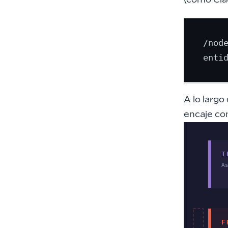
(como Cla
/nod
A lo largo
encaje co