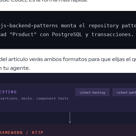
ude Code), es la forma más rápida:
ejs-backend-patterns monta el repository patte
 del artículo verás ambos formatos para que elijas el 
n tu agente.