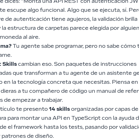
 le dices: “Monta una API REST con autenticación JW
te escupe algo funcional. Algo que se ejecuta, sí. Per
 de autenticación tiene agujeros, la validación brilla
 la estructura de carpetas parece elegida por alguie
moneda al aire.
ema?
Tu agente sabe programar, pero no sabe cómo t
ame.
 Skills
cambian eso. Son paquetes de instrucciones
zadas que transforman a tu agente de un asistente g
 en la tecnología concreta que necesitas. Piensa en 
e dieras a tu compañero de código un manual de refe
s de empezar a trabajar.
rtículo te presento
14 skills
organizadas por capas de
ura para montar una API en TypeScript con la ayuda 
de el framework hasta los tests, pasando por validac
y patrones de diseño.