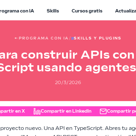
rograma con IA
Skills
Cursos gratis
Actualíz
←
PROGRAMA CON IA
/
SKILLS Y PLUGINS
para construir APIs co
cript usando agentes
20/3/2026
partir en X
Compartir en LinkedIn
Compartir p
 proyecto nuevo. Una API en TypeScript. Abres tu ag