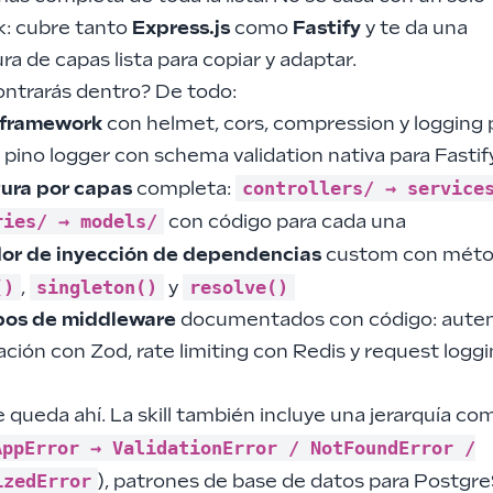
: cubre tanto
Express.js
como
Fastify
y te da una
ra de capas lista para copiar y adaptar.
ntrarás dentro? De todo:
 framework
con helmet, cors, compression y logging 
 pino logger con schema validation nativa para Fastif
controllers/ → service
ura por capas
completa:
ries/ → models/
con código para cada una
or de inyección de dependencias
custom con mét
()
singleton()
resolve()
,
y
pos de middleware
documentados con código: auten
ación con Zod, rate limiting con Redis y request logg
 queda ahí. La skill también incluye una jerarquía co
AppError → ValidationError / NotFoundError /
izedError
), patrones de base de datos para Postgr