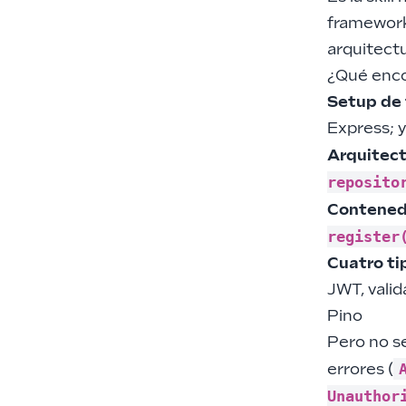
framework
arquitectu
¿Qué enco
Setup de
Express; y
Arquitect
reposito
Contened
register
Cuatro ti
JWT, valid
Pino
Pero no se
errores (
Unauthor