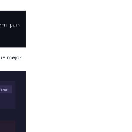
rn para una

que mejor