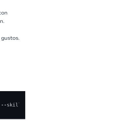
 con
n.
s gustos.