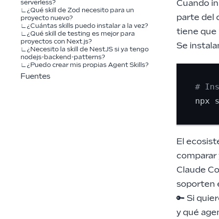
Cuando in
serverless?
¿Qué skill de Zod necesito para un
parte del 
proyecto nuevo?
¿Cuántas skills puedo instalar a la vez?
tiene que 
¿Qué skill de testing es mejor para
proyectos con Next.js?
Se instal
¿Necesito la skill de NestJS si ya tengo
nodejs-backend-patterns?
¿Puedo crear mis propias Agent Skills?
Fuentes
# In
El ecosis
comparar 
Claude Co
soporten 
🔑 Si quie
y qué agen