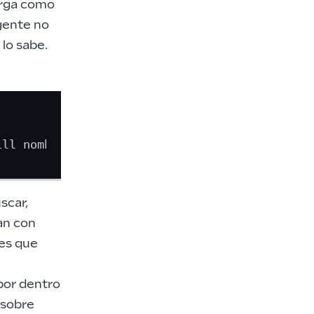
arga como
agente no
 lo sabe.
scar,
an con
tes que
 por dentro
 sobre