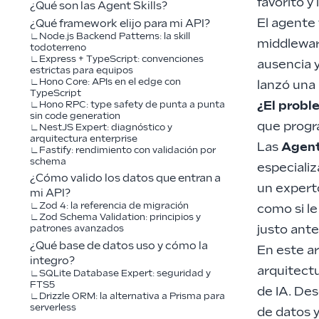
favorito y
¿Qué son las Agent Skills?
El agente 
¿Qué framework elijo para mi API?
Node.js Backend Patterns: la skill
middleware
todoterreno
Express + TypeScript: convenciones
ausencia y
estrictas para equipos
Hono Core: APIs en el edge con
lanzó una 
TypeScript
¿El probl
Hono RPC: type safety de punta a punta
sin code generation
que progr
NestJS Expert: diagnóstico y
arquitectura enterprise
Las
Agent
Fastify: rendimiento con validación por
schema
especiali
¿Cómo valido los datos que entran a
un experto
mi API?
Zod 4: la referencia de migración
como si l
Zod Schema Validation: principios y
justo ante
patrones avanzados
¿Qué base de datos uso y cómo la
En este a
integro?
arquitect
SQLite Database Expert: seguridad y
FTS5
de IA. Des
Drizzle ORM: la alternativa a Prisma para
serverless
de datos 