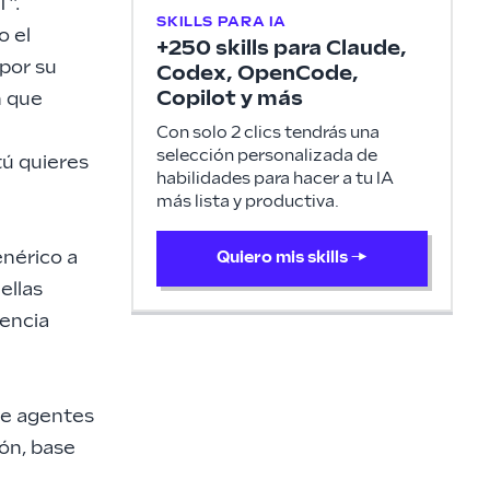
T”.
SKILLS PARA IA
o el
+250 skills para Claude,
 por su
Codex, OpenCode,
Copilot y más
n que
Con solo 2 clics tendrás una
selección personalizada de
ú quieres
habilidades para hacer a tu IA
más lista y productiva.
enérico a
Quiero mis skills
→
ellas
rencia
de agentes
ión, base