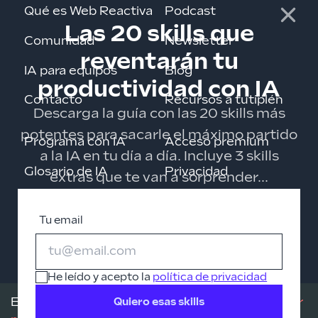
Qué es Web Reactiva
Podcast
Las 20 skills que
Comunidad
Newsletter
reventarán tu
IA para equipos
Blog
productividad con IA
Contacto
Recursos a tutiplén
Descarga la guía con las 20 skills más
potentes para sacarle el máximo partido
Programa con IA
Acceso premium
a la IA en tu día a día. Incluye 3 skills
Glosario de IA
Privacidad
extras que te van a sorprender...
Cursos gratis
Tu email
Roadmaps
Changelog
He leído y acepto la
política de privacidad
Este sitio utiliza pocas cookies de terceros.
Leer
Quiero esas skills