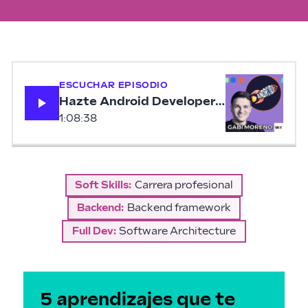
ESCUCHAR EPISODIO
Hazte Android Developer al compás de l
1:08:38
Soft Skills
:
Carrera profesional
Backend
:
Backend framework
Full Dev
:
Software Architecture
5 aprendizajes que te