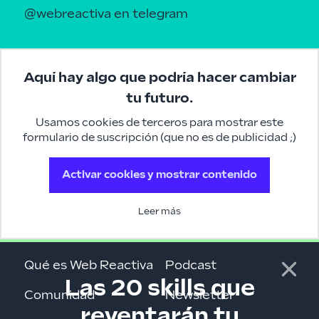
@webreactiva
en telegram
Aquí hay algo que podría hacer cambiar
tu futuro.
Usamos cookies de terceros para mostrar este
formulario de suscripción (que no es de publicidad ;)
Activar cookies y mostrar contenido
Leer más
Qué es Web Reactiva
Podcast
Las 20 skills que
Comunidad
Newsletter
reventarán tu