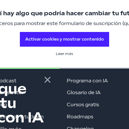
 hay algo que podría hacer cambiar tu fu
eros para mostrar este formulario de suscripción (que
Activar cookies y mostrar contenido
Leer más
odcast
Programa con IA
 que
ewsletter
Glosario de IA
 tu
log
Cursos gratis
con IA
ecursos a tutiplén
Roadmaps
Changelog