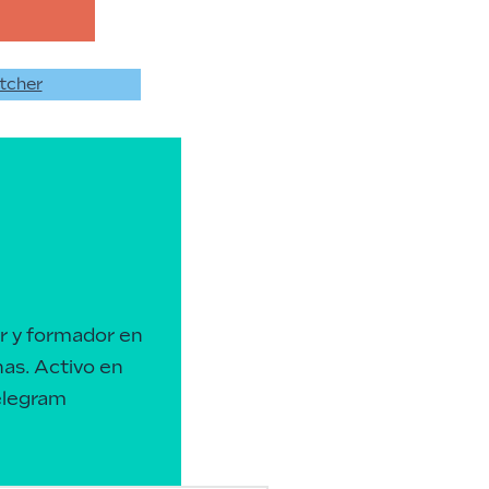
tcher
r y formador en
nas.
Activo en
elegram