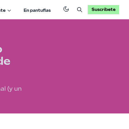
Suscríbete
ate
En pantuflas
o
de
l (y un