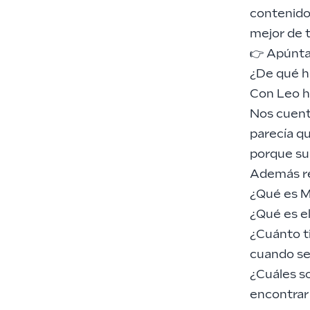
contenidos
mejor de 
👉 Apúnta
¿De qué h
Con Leo h
Nos cuent
parecía qu
porque su 
Además re
¿Qué es M
¿Qué es 
¿Cuánto t
cuando se
¿Cuáles so
encontrar