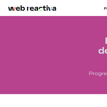
P
d
Progre