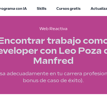
rograma con IA
Skills
Cursos gratis
Actualíz
Web Reactiva
Encontrar trabajo com
eveloper con Leo Poza 
Manfred
sa adecuadamente en tu carrera profesiona
bonus de caso de éxito).