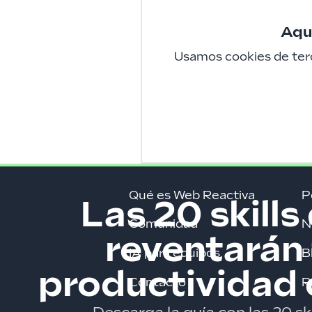
Aquí
Usamos cookies de terc
Qué es Web Reactiva
P
Las 20 skills
Comunidad
N
reventarán
IA para equipos
B
productividad 
Contacto
R