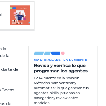
d
 la
de la
MASTERCLASS · LA IA MIENTE
Revisa y verifica lo que
a darte de
programan los agentes
La IA miente en la revisión.
Métodos para verificar y
automatizar lo que generan tus
s Becas
agentes: skills, pruebas en
navegador y review entre
modelos.
ras de