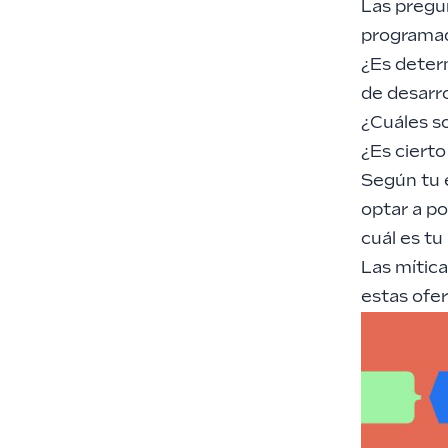
Las pregu
programa
¿Es determ
de desarr
¿Cuáles s
¿Es ciert
Según tu e
optar a p
cuál es tu
Las mítica
estas ofe