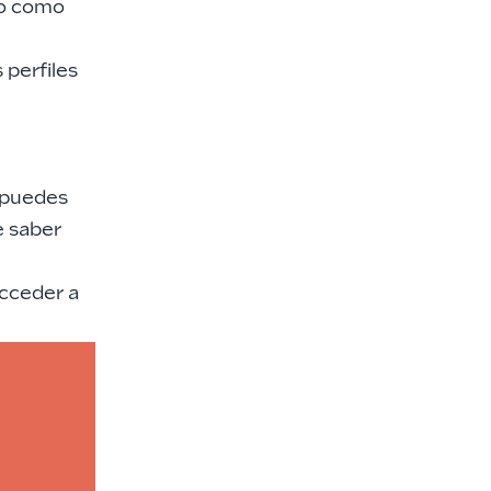
jo como
 perfiles
e puedes
e saber
acceder a