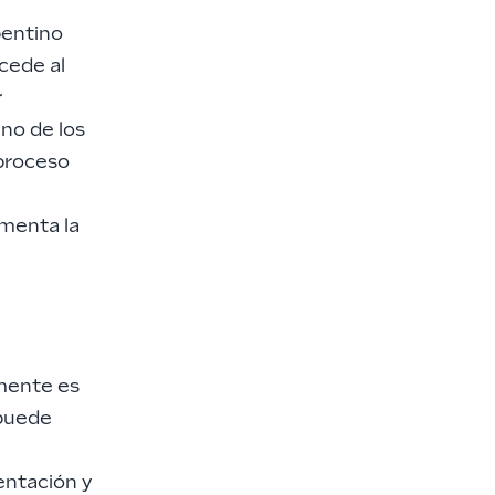
pentino
cede al
r
no de los
 proceso
imenta la
 mente es
 puede
entación y