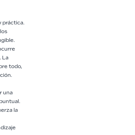
 práctica.
los
gible.
 ocurre
. La
bre todo,
ción.
ar una
puntual.
erza la
ndizaje