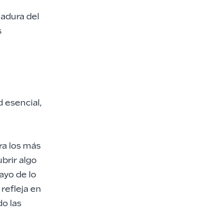
gadura del
s
 esencial,
ra los más
brir algo
sayo de lo
refleja en
o las