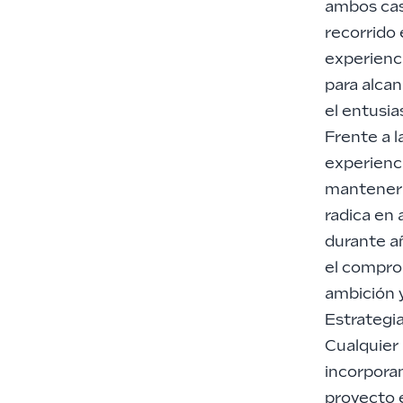
ambos caso
recorrido 
experienci
para alcan
el entusia
Frente a l
experienci
mantener 
radica en
durante añ
el comprom
ambición y
Estrategi
Cualquier 
incorpora
proyecto 