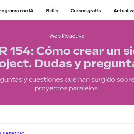
rograma con IA
Skills
Cursos gratis
Actualíz
Web Reactiva
 154: Cómo crear un s
oject. Dudas y pregunt
guntas y cuestiones que han surgido sobre
proyectos paralelos.
 EPISODIO