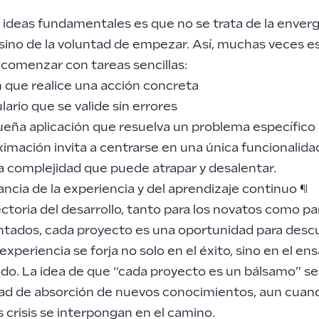
 ideas fundamentales es que no se trata de la enver
sino de la voluntad de empezar. Así, muchas veces e
 comenzar con tareas sencillas:
n que realice una acción concreta
lario que se valide sin errores
ueña aplicación que resuelva un problema específico
imación invita a centrarse en una única funcionalidad
a complejidad que puede atrapar y desalentar.
ncia de la experiencia y del aprendizaje continuo
¶
ectoria del desarrollo, tanto para los novatos como pa
tados, cada proyecto es una oportunidad para descu
experiencia se forja no solo en el éxito, sino en el en
do. La idea de que “cada proyecto es un bálsamo” se 
dad de absorción de nuevos conocimientos, aun cuand
s crisis se interpongan en el camino.