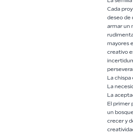
La semilla
Cada proy
deseo de c
armar un m
rudimentar
mayores en
creativo e
incertidum
persevera
La chispa 
La necesi
La acepta
El primer
un bosque
crecer y d
creativid