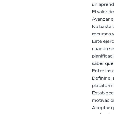
un aprend
El valor d
Avanzar en
No basta c
recursos y
Este ejerc
cuando se 
planificac
saber que 
Entre las 
Definir el
plataforma
Establece
motivació
Aceptar qu