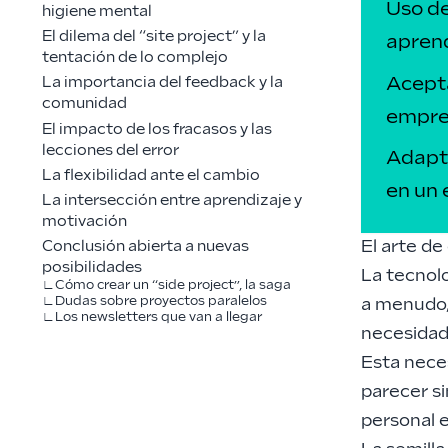
Uso d
higiene mental
El dilema del “site project” y la
aprend
tentación de lo complejo
Acepta
La importancia del feedback y la
comunidad
empren
El impacto de los fracasos y las
lecciones del error
Adapta
La flexibilidad ante el cambio
en un 
La intersección entre aprendizaje y
motivación
El arte d
Conclusión abierta a nuevas
posibilidades
La tecnol
Cómo crear un “side project”, la saga
Dudas sobre proyectos paralelos
a menudo,
Los newsletters que van a llegar
necesidad
Esta neces
parecer si
personal e