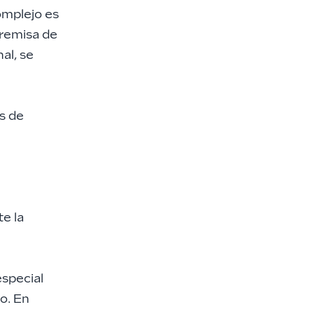
omplejo es
premisa de
al, se
s de
te la
especial
do. En