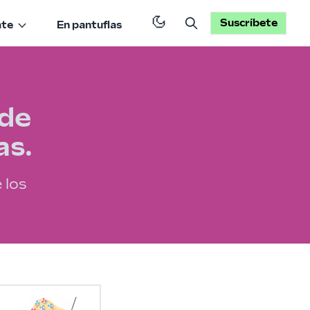
Suscríbete
ate
En pantuflas
ide
as.
 los