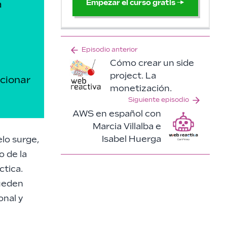
Empezar el curso gratis
→
a
Episodio anterior
Cómo crear un side
project. La
ucionar
monetización.
Siguiente episodio
AWS en español con
Marcia Villalba e
Isabel Huerga
lo surge,
 de la
ctica.
pueden
onal y