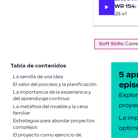
WR 154: 
28:41
Soft Skills
:
Carre
Tabla de contenidos
5 ap
La semilla de una idea
epis
El valor del proceso y la planificación
La importancia de la experiencia y
Explor
del aprendizaje continuo
proyec
La metáfora del mueble y la cena
familiar
La imp
Estrategias para abordar proyectos
complejos
optimi
El proyecto como ejercicio de