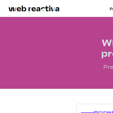
P
WR
pr
Pre
ESCUCHAR