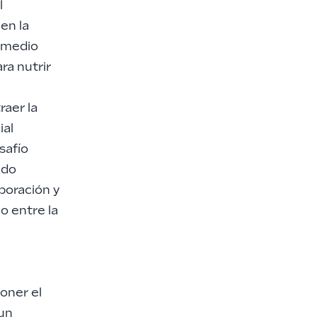
l
en la
n medio
ra nutrir
raer la
ial
safío
ado
boración y
o entre la
oner el
 un