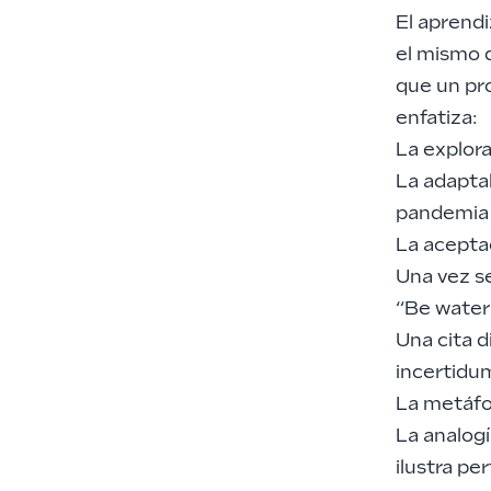
El aprend
el mismo q
que un pr
enfatiza:
La explora
La adapta
pandemia q
La aceptac
Una vez s
“Be water
Una cita d
incertidum
La metáfor
La analog
ilustra pe