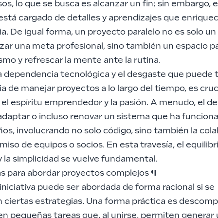
s, lo que se busca es alcanzar un fin; sin embargo, e
está cargado de detalles y aprendizajes que enriquec
a. De igual forma, un proyecto paralelo no es solo u
zar una meta profesional, sino también un espacio pa
smo y refrescar la mente ante la rutina.
a dependencia tecnológica y el desgaste que puede t
a de manejar proyectos a lo largo del tiempo, es cruc
el espíritu emprendedor y la pasión. A menudo, el de
 adaptar o incluso renovar un sistema que ha funcion
os, involucrando no solo código, sino también la cola
iso de equipos o socios. En esta travesía, el equilibri
 la simplicidad se vuelve fundamental.
as para abordar proyectos complejos
¶
iniciativa puede ser abordada de forma racional si se
n ciertas estrategias. Una forma práctica es descomp
en pequeñas tareas que, al unirse, permiten generar