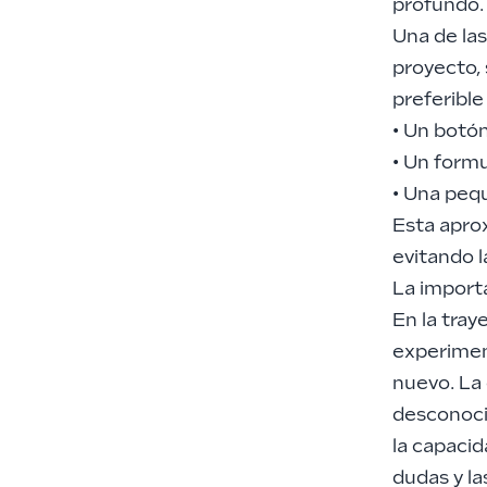
profundo.
Una de las
proyecto, 
preferible
• Un botó
• Un formu
• Una peq
Esta aprox
evitando l
La importa
En la tray
experimen
nuevo. La 
desconoci
la capaci
dudas y la