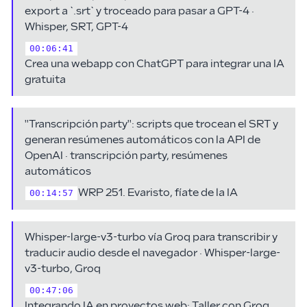
export a `.srt` y troceado para pasar a GPT-4 ·
Whisper, SRT, GPT-4
00:06:41
Crea una webapp con ChatGPT para integrar una IA
gratuita
"Transcripción party": scripts que trocean el SRT y
generan resúmenes automáticos con la API de
OpenAI · transcripción party, resúmenes
automáticos
WRP 251. Evaristo, fíate de la IA
00:14:57
Whisper-large-v3-turbo vía Groq para transcribir y
traducir audio desde el navegador · Whisper-large-
v3-turbo, Groq
00:47:06
Integrando IA en proyectos web: Taller con Groq