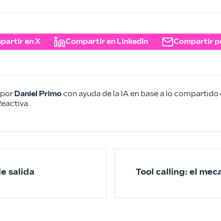
partir en X
Compartir en LinkedIn
Compartir p
 por
Daniel Primo
con ayuda de la IA en base a lo compartido 
eactiva.
e salida
Tool calling: el me