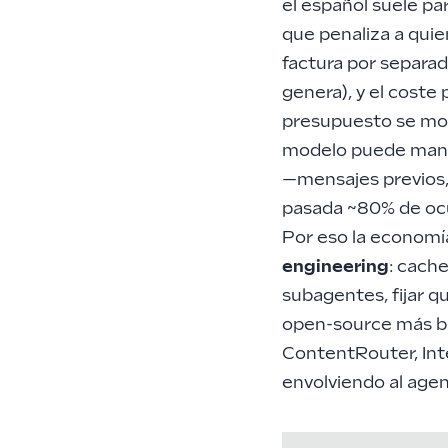
el español suele pa
que penaliza a quie
factura por separado
genera), y el coste
presupuesto se mo
modelo puede mant
—mensajes previos,
pasada ~80% de oc
Por eso la economí
engineering
: cach
subagentes
, fijar 
open-source más b
ContentRouter, In
envolviendo al agent