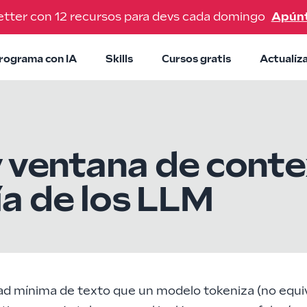
tter con 12 recursos para devs cada domingo
Apún
rograma con IA
Skills
Cursos gratis
Actualíz
 ventana de contex
a de los LLM
ad mínima de texto que un modelo tokeniza (no equiv