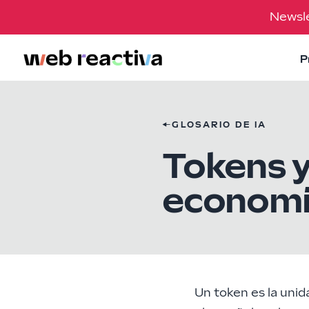
Newsle
P
←
GLOSARIO DE IA
Tokens y
economí
Un token es la unid