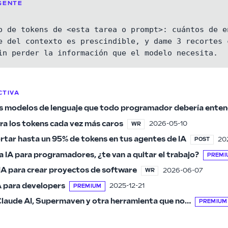
GENTE
o de tokens de <esta tarea o prompt>: cuántos de en
e del contexto es prescindible, y dame 3 recortes c
in perder la información que el modelo necesita.
CTIVA
os modelos de lenguaje que todo programador debería ente
ra los tokens cada vez más caros
2026-05-10
WR
tar hasta un 95% de tokens en tus agentes de IA
20
POST
 IA para programadores, ¿te van a quitar el trabajo?
PREMI
IA para crear proyectos de software
2026-06-07
WR
IA para developers
2025-12-21
PREMIUM
aude AI, Supermaven y otra herramienta que no…
PREMIUM