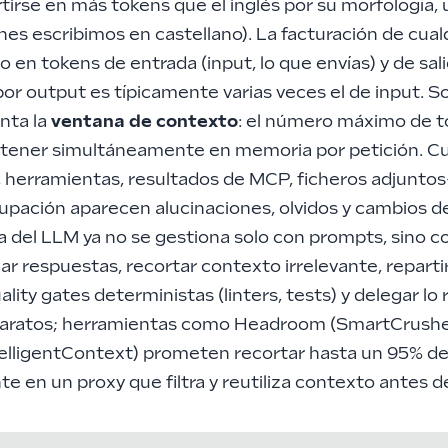
rtirse en más tokens que el inglés por su morfología, 
nes escribimos en castellano). La facturación de cua
 en tokens de entrada (input, lo que envías) y de sali
 por output es típicamente varias veces el de input. S
nta la
ventana de contexto
: el número máximo de t
ener simultáneamente en memoria por petición. Cu
 herramientas, resultados de
MCP
, ficheros adjunto
upación aparecen
alucinaciones
, olvidos y cambios d
a del LLM ya no se gestiona solo con
prompts
, sino 
ear respuestas, recortar contexto irrelevante,
reparti
quality gates deterministas (linters, tests) y delegar lo 
aratos
; herramientas como Headroom (SmartCrusher
telligentContext) prometen
recortar hasta un 95% d
e en un proxy que filtra y reutiliza contexto antes de