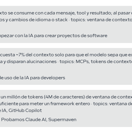
xto se consume con cada mensaje, tool y resultado; al pasar 
os y cambios de idioma o stack · topics: ventana de contexto
ezar con la IA para crear proyectos de software
cuesta ~7% del contexto solo para que el modelo sepa que ex
na y disparan alucinaciones · topics: MCPs, tokens de context
de uso de la IA para developers
un millón de tokens (4M de caracteres) de ventana de conte
iciente para meter un framework entero · topics: ventana d
IA, GitHub Copilot
 Probamos Claude AI, Supermaven