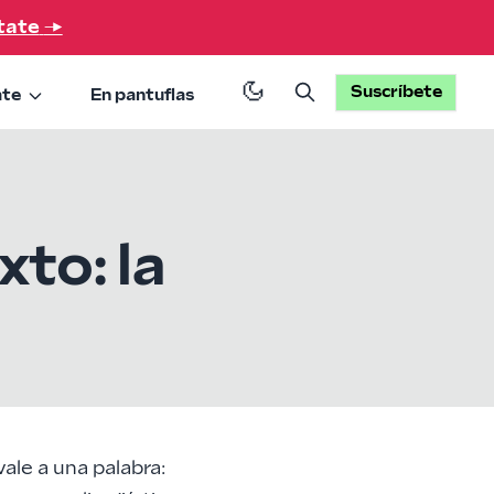
tate
→
Suscríbete
ate
En pantuflas
to: la
ale a una palabra: