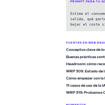
PROMPT PARA TU A
Estima el consum
salida, qué part
bajar el coste s
FUENTES EN WEB REA
Conceptos clave de l
Buenas prácticas cont
Headroom: cómo recor
WRP 309. Estado de la
Cómo empezar con la 
11 casos de uso de la 
WRP 319: Probamos Cl
MOMENTOS