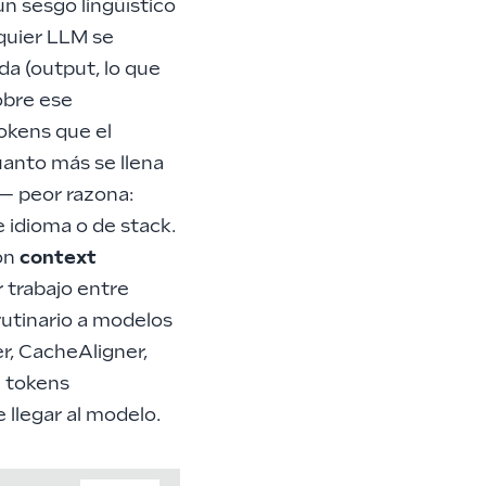
un sesgo lingüístico
lquier
LLM
se
da (output, lo que
obre ese
okens que el
anto más se llena
s— peor razona:
e idioma o de stack.
con
context
r trabajo entre
rutinario a
modelos
, CacheAligner,
e tokens
 llegar al modelo.