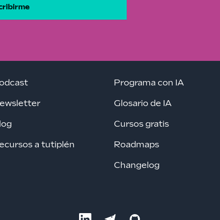
cribirme
odcast
Programa con IA
ewsletter
Glosario de IA
log
Cursos gratis
ecursos a tutiplén
Roadmaps
Changelog
LinkedIn
Telegram
GitHub