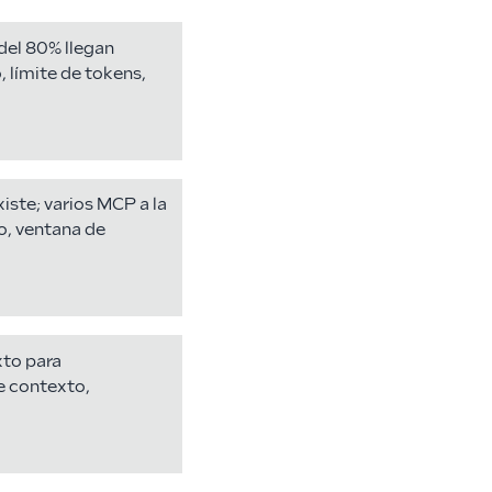
del 80% llegan
, límite de tokens,
iste; varios MCP a la
o, ventana de
xto para
e contexto,