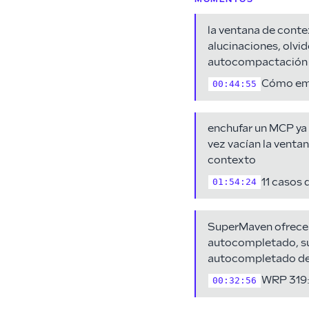
la ventana de conte
alucinaciones, olvid
autocompactación
Cómo emp
00:44:55
enchufar un MCP ya 
vez vacían la venta
contexto
11 casos 
01:54:24
SuperMaven ofrece 
autocompletado, suf
autocompletado de 
WRP 319:
00:32:56