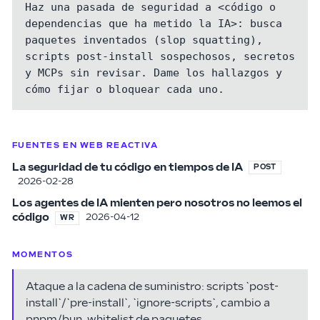
Haz una pasada de seguridad a <código o 
dependencias que ha metido la IA>: busca

paquetes inventados (slop squatting), 
scripts post-install sospechosos, secretos

y MCPs sin revisar. Dame los hallazgos y 
cómo fijar o bloquear cada uno.
FUENTES EN WEB REACTIVA
La seguridad de tu código en tiempos de IA
POST
2026-02-28
Los agentes de IA mienten pero nosotros no leemos el
código
2026-04-12
WR
MOMENTOS
Ataque a la cadena de suministro: scripts `post-
install`/`pre-install`, `ignore-scripts`, cambio a
pnpm/bun, whitelist de paquetes