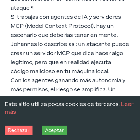
ataque
¶
Si trabajas con agentes de IA y servidores
MCP (Model Context Protocol), hay un
escenario que deberías tener en mente.
Johannes lo describe así: un atacante puede
crear un servidor MCP que dice hacer algo
legítimo, pero que en realidad ejecuta
código malicioso en tu máquina local.
Con los agentes ganando más autonomía y
más permisos, el riesgo se amplifica. Un
ticket de Jira con instrucciones maliciosas
Este sitio utiliza pocas cookies de terceros.
Leer
podría, en teoría, hacer que un agente
más
inyecte una puerta trasera en tu código en
lugar de resolver el problema de desarrollo.
Rechazar
Aceptar
No se trata de paranoia. Se trata de