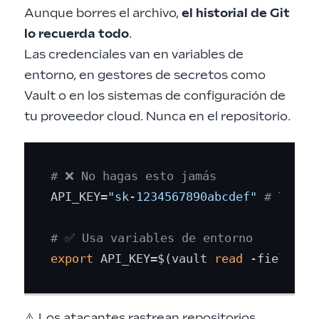
Aunque borres el archivo,
el historial de Git
lo recuerda todo
.
Las credenciales van en variables de
entorno, en gestores de secretos como
Vault o en los sistemas de configuración de
tu proveedor cloud. Nunca en el repositorio.
# ❌ No hagas esto jamás
API_KEY=
"sk-1234567890abcdef"
# Token
# ✅ Usa variables de entorno
export
 API_KEY=$(vault 
read
⚠️ Los atacantes rastrean repositorios