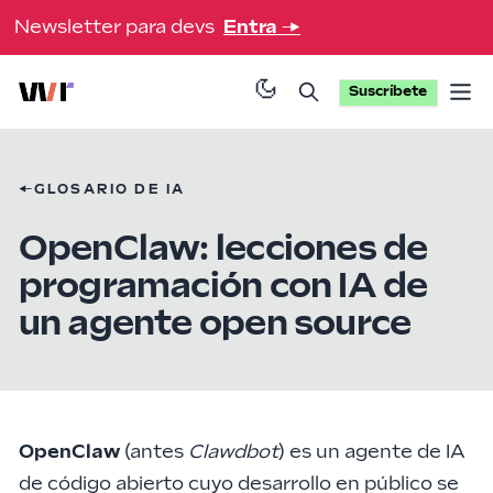
Newsletter para devs
Entra
→
Suscríbete
Op
←
GLOSARIO DE IA
OpenClaw: lecciones de
programación con IA de
un agente open source
OpenClaw
(antes
Clawdbot
) es un
agente de IA
de código abierto
cuyo desarrollo en público se