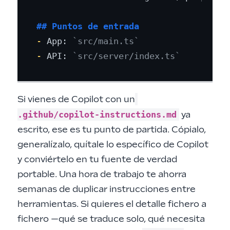
## Puntos de entrada
-
 App: 
`src/main.ts`
-
 API: 
`src/server/index.ts`
Si vienes de Copilot con un
.github/copilot-instructions.md
ya
escrito, ese es tu punto de partida. Cópialo,
generalízalo, quítale lo específico de Copilot
y conviértelo en tu fuente de verdad
portable. Una hora de trabajo te ahorra
semanas de duplicar instrucciones entre
herramientas. Si quieres el detalle fichero a
fichero —qué se traduce solo, qué necesita