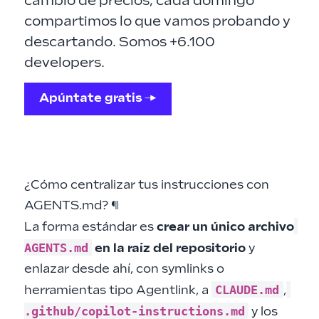
cambio de precios, cada domingo
compartimos lo que vamos probando y
descartando. Somos +6.100
developers.
Apúntate gratis →
¿Cómo centralizar tus instrucciones con
AGENTS.md?
¶
La forma estándar es
crear un único archivo
AGENTS.md
en la raíz del repositorio
y
enlazar desde ahí, con symlinks o
CLAUDE.md
herramientas tipo Agentlink, a
,
.github/copilot-instructions.md
y los