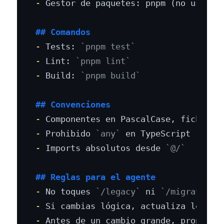
-
 Gestor de paquetes: pnpm (no usar np
## Comandos
-
 Tests: 
`pnpm test`
-
 Lint: 
`pnpm lint`
-
 Build: 
`pnpm build`
## Convenciones
-
-
 Prohibido 
`any`
-
 Imports absolutos desde 
`@/`
## Reglas para el agente
-
 No toques 
`/legacy`
 ni 
`/migrations
-
-
 Antes de un cambio grande, propón un