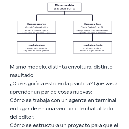
Mismo modelo
(p. ej. Claude o GPT-5)
Harness genérico
Harness afilado
Copilot Chat en el editor
Claude Code / Codex CLI
contexto limitado · poca
navega el repo · usa herramientas
autonomía en sesiones largas
aguanta sesiones autónomas
Resultado plano
Resultado a fondo
correcto en lo pequeño,
exprime el modelo,
se pierde en tareas grandes
resuelve flujos completos
Mismo modelo, distinta envoltura, distinto
resultado
¿Qué significa esto en la práctica? Que vas a
aprender un par de cosas nuevas:
Cómo se trabaja con un agente en terminal
en lugar de en una ventana de chat al lado
del editor.
Cómo se estructura un proyecto para que el