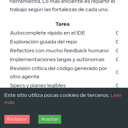
herramienta. Lo más eficiente es repartir el
trabajo según las fortalezas de cada uno.
Tarea
Autocomplete rápido en el IDE
Copil
Exploración guiada del repo
Clau
Refactors con mucho feedback humano
Clau
Implementaciones largas y autónomas
Cod
Revisión crítica del código generado por
Cod
otro agente
Specs y planes legibles
Clau
Segundo par de ojos
El c
Este sitio utiliza pocas cookies de terceros.
Leer
más
En el
hilo “Codex vs. Claude Code (today)”
de Hacker News
esta división aparece de
Rechazar
Aceptar
forma constante: Claude Code se siente