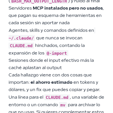
BASH_MAX_OUTPUT_LENGTH
(
) y ruido al final
Servidores
MCP instalados pero no usados
,
que pagan su esquema de herramientas en
cada sesión sin aportar nada
Agentes, skills y comandos definidos en
~/.claude/
que nunca se invocan
CLAUDE.md
hinchados, contando la
@-import
expansión de los
Sesiones donde el input efectivo más la
caché aplastan al output
Cada hallazgo viene con dos cosas que
importan:
el ahorro estimado
en tokens y
dólares, y un fix que puedes copiar y pegar.
CLAUDE.md
Una línea para el
, una variable de
mv
entorno o un comando
para archivar lo
que no usas. Si quieres complementar estos