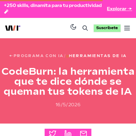
+250 skills, dinamita para tu productividad
Explorar →
🧨
Suscríbete
Op
←
PROGRAMA CON IA
/
HERRAMIENTAS DE IA
CodeBurn: la herramienta
que te dice dónde se
queman tus tokens de IA
16/5/2026