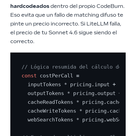
hardcodeados
dentro del propio CodeBurn.
Eso evita que un fallo de matching difuso te
pinte un precio incorrecto. Si LiteLLM falla,
el precio de tu Sonnet 4.6 sigue siendo el
correcto.
// Lógica resumida del cálculo de cos
const
 costPerCall =

  inputTokens * pricing.
input
 +

  outputTokens * pricing.
output
 +

  cacheReadTokens * pricing.
cacheRead
  cacheWriteTokens * pricing.
cacheWri
  webSearchTokens * pricing.
webSearch
;