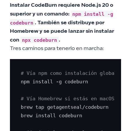
Instalar CodeBurn requiere Node.js 20 o
npm install -g
superior y un comando:
codeburn
. También se distribuye por
Homebrew y se puede lanzar sin instalar
npx codeburn
con
.
Tres caminos para tenerlo en marcha:
# Vía npm como instalación global
npm install -g codeburn

# Vía Homebrew si estás en macOS o Li
brew tap getagentseal/codeburn

brew install codeburn
