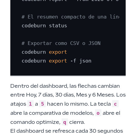
# El resumen compacto de una línea (h
codeburn status

# Exportar como CSV o JSON
codeburn 
export
codeburn 
export
Dentro del dashboard, las flechas cambian
entre Hoy, 7 días, 30 días, Mes y 6 Meses. Los
1
5
c
atajos
a
hacen lo mismo. La tecla
o
abre la comparativa de modelos,
abre el
q
comando optimize,
cierra.
El dashboard se refresca cada 30 segundos