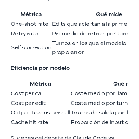
Métrica
Qué mide
One-shot rate
Edits que aciertan a la primera, si
Retry rate
Promedio de retries por turno de
Turnos en los que el modelo corr
Self-correction
propio error
Eficiencia por modelo
Métrica
Qué mid
Cost per call
Coste medio por llamada 
Cost per edit
Coste medio por turno de
Output tokens per call
Tokens de salida por llam
Cache hit rate
Proporción de input que v
Si vienes del debate de
Claude Code vs