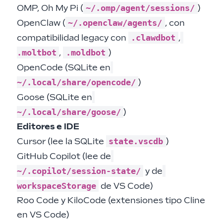
~/.omp/agent/sessions/
OMP, Oh My Pi (
)
~/.openclaw/agents/
OpenClaw (
, con
.clawdbot
compatibilidad legacy con
,
.moltbot
.moldbot
,
)
OpenCode (SQLite en
~/.local/share/opencode/
)
Goose (SQLite en
~/.local/share/goose/
)
Editores e IDE
state.vscdb
Cursor (lee la SQLite
)
GitHub Copilot (lee de
~/.copilot/session-state/
y de
workspaceStorage
de VS Code)
Roo Code y KiloCode (extensiones tipo Cline
en VS Code)