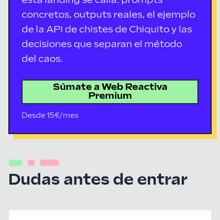
esta landing se calla: prompts
concretos, outputs reales, el ejemplo
de la API de chistes de Chiquito y las
decisiones que separan el método
del caos.
Súmate a Web Reactiva
Premium
Desde 15€/mes
Dudas antes de entrar