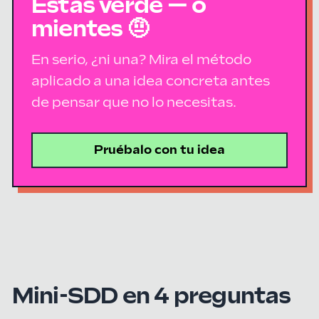
Estás verde — o
mientes 🤨
En serio, ¿ni una? Mira el método
aplicado a una idea concreta antes
de pensar que no lo necesitas.
Pruébalo con tu idea
Mini-SDD en 4 preguntas