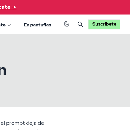
tate
→
Suscríbete
ate
En pantuflas
n
el prompt deja de