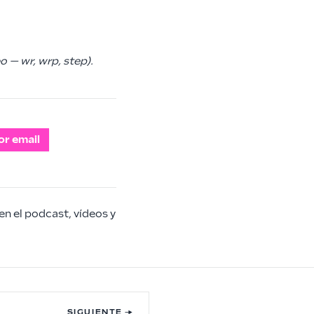
o — wr, wrp, step).
or email
en el podcast, vídeos y
SIGUIENTE →