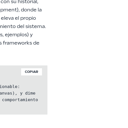
con su historial,
opment)
, donde la
eleva el propio
miento del sistema.
, ejemplos) y
os
frameworks de
COPIAR
onable:

nvas), y dime

comportamiento 