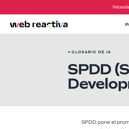
Newsle
P
←
GLOSARIO DE IA
SPDD (S
Develop
SPDD pone el
prom