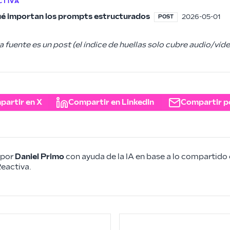
CTIVA
é importan los prompts estructurados
2026-05-01
POST
 fuente es un post (el índice de huellas solo cubre audio/víde
partir en X
Compartir en LinkedIn
Compartir p
 por
Daniel Primo
con ayuda de la IA en base a lo compartido 
eactiva.