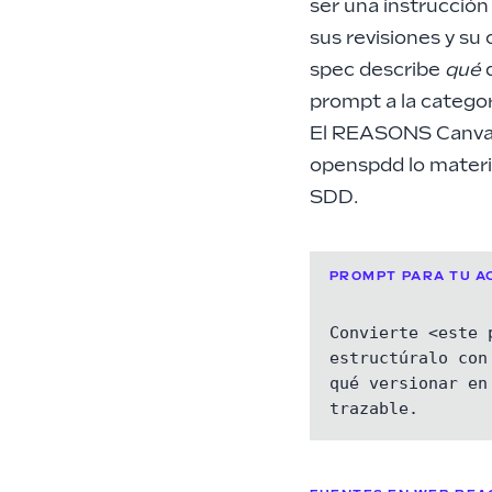
ser una instrucción 
sus revisiones y su 
spec describe
qué
d
prompt a la categor
El REASONS Canvas 
openspdd lo materia
SDD
.
PROMPT PARA TU A
Convierte <este 
estructúralo con
qué versionar en
trazable.