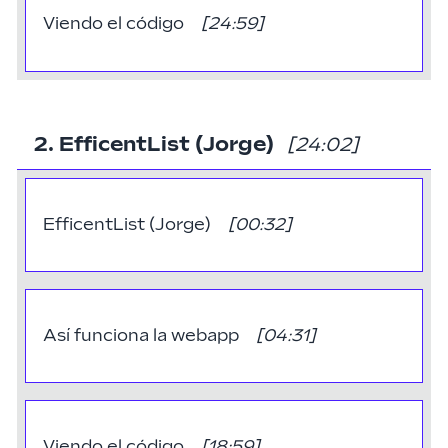
Viendo el código
[
24:59
]
2. EfficentList (Jorge)
[24:02]
EfficentList (Jorge)
[
00:32
]
Así funciona la webapp
[
04:31
]
Viendo el código
[
18:59
]