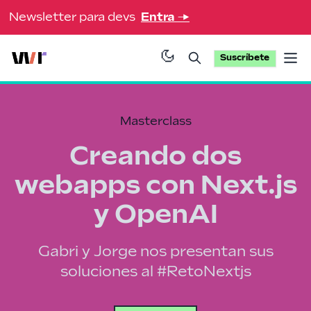
Newsletter para devs
Entra
→
Suscríbete
Op
Masterclass
Creando dos
webapps con Next.js
y OpenAI
Gabri y Jorge nos presentan sus
soluciones al #RetoNextjs