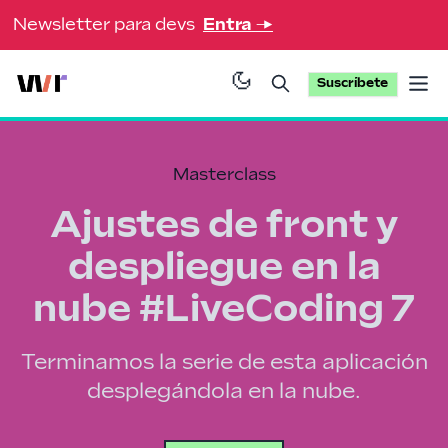
Newsletter para devs
Entra
→
Suscríbete
Op
Masterclass
Ajustes de front y
despliegue en la
nube #LiveCoding 7
Terminamos la serie de esta aplicación
desplegándola en la nube.