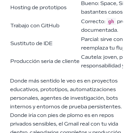
Bueno: Space, Sites
Hosting de prototipos
bastantes casos.
gh
Correcto:
preins
Trabajo con GitHub
documentada.
Parcial: sirve con SS
Sustituto de IDE
reemplaza tu flujo l
Cautela: joven, propi
Producción seria de cliente
responsabilidad y rie
Donde más sentido le veo es en proyectos
educativos, prototipos, automatizaciones
personales, agentes de investigación, bots
internos y entornos de prueba persistentes.
Donde iría con pies de plomo es en repos
privados sensibles, el Gmail real con tu vida
dentro, calendarios completos y producción