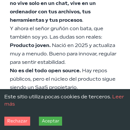
no vive solo en un chat, vive en un
ordenador con tus archivos, tus
herramientas y tus procesos
.
Y ahora el señor gruñón con bata, que
también soy yo. Las dudas son reales:
Producto joven.
Nació en 2025 y actualiza
muy a menudo. Bueno para innovar, regular
para sentir estabilidad.
No es del todo open source.
Hay repos
públicos, pero el núcleo del producto sigue
siendo un SaaS propietario.
Coste imprevisible.
Cuota más créditos
Este sitio utiliza pocas cookies de terceros.
Leer
más
más automatizaciones más modelos caros
puede dispararse si lo usas como agente
continuo.
Rechazar
Aceptar
Superficie de permisos enorme.
Archivos,