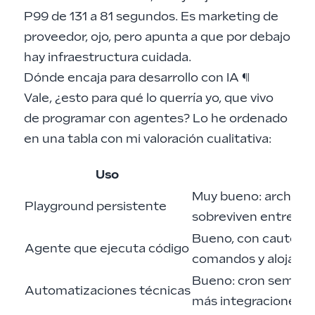
P99 de 131 a 81 segundos. Es marketing de
proveedor, ojo, pero apunta a que por debajo
hay infraestructura cuidada.
Dónde encaja para desarrollo con IA
¶
Vale, ¿esto para qué lo querría yo, que vivo
de programar con agentes? Lo he ordenado
en una tabla con mi valoración cualitativa:
Uso
En
Muy bueno: archivos,
Playground persistente
sobreviven entre ses
Bueno, con cautela:
Agente que ejecuta código
comandos y alojar se
Bueno: cron semánt
Automatizaciones técnicas
más integraciones.