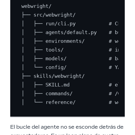
webwright/

├── src/webwright/

│   ├── run/cli.py           # CLI ent
│   ├── agents/default.py    # bucle p
│   ├── environments/        # workspa
│   ├── tools/               # image_q
│   ├── models/              # backend
│   └── config/              # YAMLs a
├── skills/webwright/

│   ├── SKILL.md             # el cont
│   ├── commands/            # /webwri
El bucle del agente no se esconde detrás de