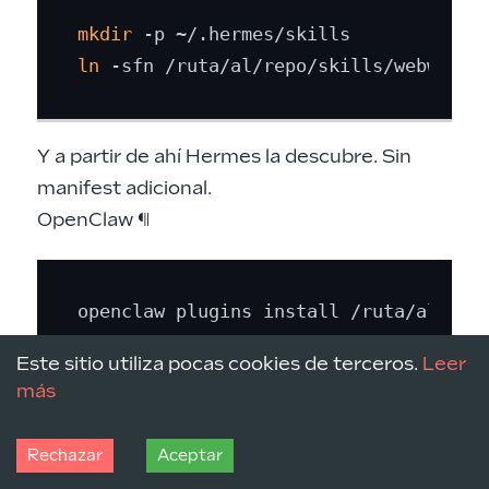
mkdir
ln
Y a partir de ahí Hermes la descubre. Sin
manifest adicional.
OpenClaw
¶
openclaw plugins install /ruta/al/repo
Este sitio utiliza pocas cookies de terceros.
Leer
más
El patrón es siempre el mismo:
el mismo
Rechazar
Aceptar
skills/webwright/
funciona en los cuatro