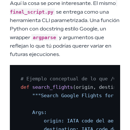
Aquí la cosa se pone interesante. El mismo
final_script.py
se entrega como una
herramienta CLI parametrizada. Una función
Python con docstring estilo Google, un
argparse
wrapper
y argumentos que
reflejan lo que tú podrías querer variar en
futuras ejecuciones.
# Ejemplo conceptual de lo que /webwr
def
search_flights
(
origin, destinatio
"""Search Google Flights for round
    Args:

        origin: IATA code del aeropuer
        destination: IATA code del aer