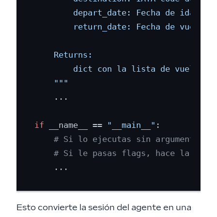
        depart_date: Fecha de ida en f
        return_date: Fecha de vuelta e
    Returns:

        dict con la lista de vuelos en
    """
    ...

if
 __name__ == 
"__main__"
:

# Si lo ejecutas sin argumentos, 
# Si le pasas flags, hace la mism
Esto convierte la sesión del agente en una