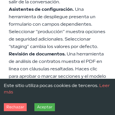
salir de la conversación.
Asistentes de configuración.
Una
herramienta de despliegue presenta un
formulario con campos dependientes.
Seleccionar “producción” muestra opciones
de seguridad adicionales. Seleccionar
“staging” cambia los valores por defecto.
Revisión de documentos.
Una herramienta
de análisis de contratos muestra el PDF en
línea con cláusulas resaltadas. Haces clic
para aprobar o marcar secciones y el modelo
ve tus decisiones en tiempo real.
Este sitio utiliza pocas cookies de terceros.
Leer
Monitorización.
Una herramienta de salud
más
de servidores muestra métricas en vivo que
se actualizan según cambian los sistemas.
Rechazar
Aceptar
Sin necesidad de volver a ejecutar la