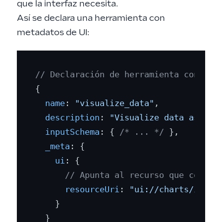
que la interfaz necesita.
Así se declara una herramienta con
metadatos de UI:
// Declaración de herramienta con met
{

name
: 
"visualize_data"
,

description
: 
"Visualize data as an 
inputSchema
: { 
/* ... */
 },

_meta
: {

ui
: {

// Apunta al recurso que contie
resourceUri
: 
"ui://charts/inter
    }

  }
