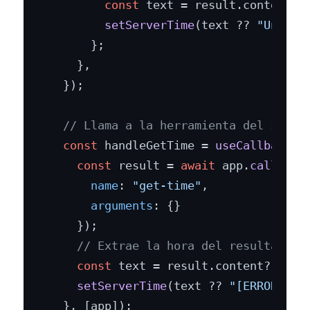
const
 text = result.
content
?.
setServerTime
(text ?? 
"Unknow
      };

    },

  });

// Llama a la herramienta del servi
const
 handleGetTime = 
useCallback
(
a
const
 result = 
await
 app.
callServ
name
: 
"get-time"
,

arguments
: {}

    });

// Extrae la hora del resultado
const
 text = result.
content
?.
find
setServerTime
(text ?? 
"[ERROR]"
);

  }, [app]);
