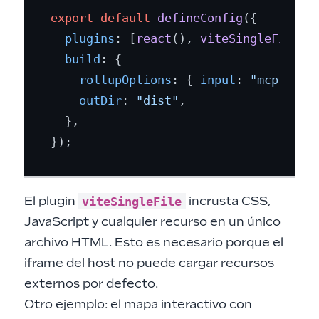
export
default
defineConfig
({

plugins
: [
react
(), 
viteSingleFile
()]
build
: {

rollupOptions
: { 
input
: 
"mcp-app.
outDir
: 
"dist"
,

  },

viteSingleFile
El plugin
incrusta CSS,
JavaScript y cualquier recurso en un único
archivo HTML. Esto es necesario porque el
iframe del host no puede cargar recursos
externos por defecto.
Otro ejemplo: el mapa interactivo con