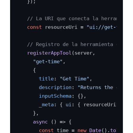
  });

// La URI que conecta la herramient
const
 resourceUri = 
"ui://get-time/
// Registro de la herramienta con m
registerAppTool
(server,

"get-time"
,

    {

title
: 
"Get Time"
,

description
: 
"Returns the curre
inputSchema
: {},

_meta
: { 
ui
: { resourceUri } },

    },

async
 () => {

const
 time = 
new
Date
().
toISOSt