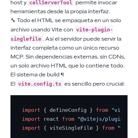
callServerTool
host y
permite invocar
herramientas desde la propia interfaz.
🔧 Todo el HTML se empaqueta en un solo
vite-plugin-
archivo usando Vite con
singlefile
. Así el servidor puede servir la
interfaz completa como un único recurso
MCP. Sin dependencias externas, sin CDNs,
un solo archivo HTML que lo contiene todo.
El sistema de build
¶
vite.config.ts
El
es sencillo pero crucial:
import
 { defineConfig } 
from
"vite"
import
 react 
from
"@vitejs/plugin-rea
import
 { viteSingleFile } 
from
"vite-