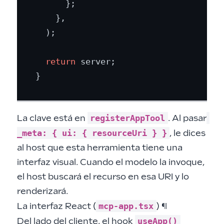
      };

    },

  );

return
 server;

registerAppTool
La clave está en
. Al pasar
_meta: { ui: { resourceUri } }
, le dices
al host que esta herramienta tiene una
interfaz visual. Cuando el modelo la invoque,
el host buscará el recurso en esa URI y lo
renderizará.
mcp-app.tsx
La interfaz React (
)
¶
useApp()
Del lado del cliente, el hook