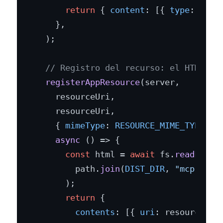
return
 { 
content
: [{ 
type
: 
"tex
    },

  );

// Registro del recurso: el HTML em
registerAppResource
(server,

    resourceUri,

    resourceUri,

    { 
mimeType
: 
RESOURCE_MIME_TYPE
 },

async
 () => {

const
 html = 
await
 fs.
readFile
(

        path.
join
(
DIST_DIR
, 
"mcp-app.
      );

return
 {

contents
: [{ 
uri
: resourceUri