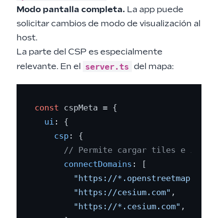
Modo pantalla completa.
La app puede
solicitar cambios de modo de visualización al
host.
La parte del CSP es especialmente
server.ts
relevante. En el
del mapa:
const
 cspMeta = {

ui
: {

csp
: {

// Permite cargar tiles e imáge
connectDomains
: [

"https://*.openstreetmap.org"
,
"https://cesium.com"
,

"https://*.cesium.com"
,
