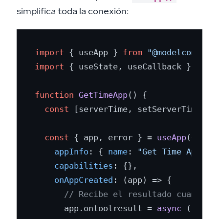
simplifica toda la conexión:
import
 { useApp } 
from
"@modelcontext
import
 { useState, useCallback } 
from
function
GetTimeApp
(
) {

const
 [serverTime, setServerTime] =
const
 { app, error } = 
useApp
({

appInfo
: { 
name
: 
"Get Time App"
, 
capabilities
: {},

onAppCreated
: 
(
app
) =>
 {

// Recibe el resultado cuando e
      app.
ontoolresult
 = 
async
 (result