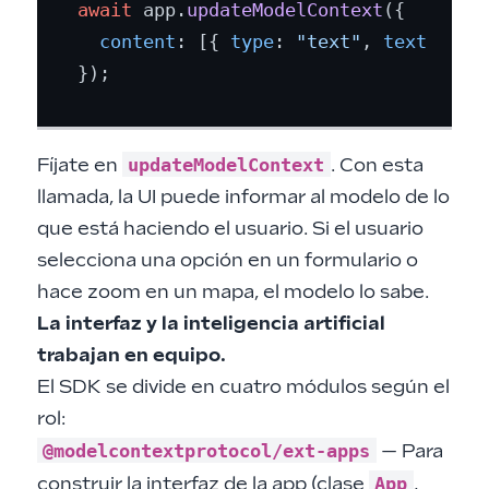
await
 app.
updateModelContext
({

content
: [{ 
type
: 
"text"
, 
text
: 
"Us
updateModelContext
Fíjate en
. Con esta
llamada, la UI puede informar al modelo de lo
que está haciendo el usuario. Si el usuario
selecciona una opción en un formulario o
hace zoom en un mapa, el modelo lo sabe.
La interfaz y la inteligencia artificial
trabajan en equipo.
El SDK se divide en cuatro módulos según el
rol:
@modelcontextprotocol/ext-apps
— Para
App
construir la interfaz de la app (clase
,