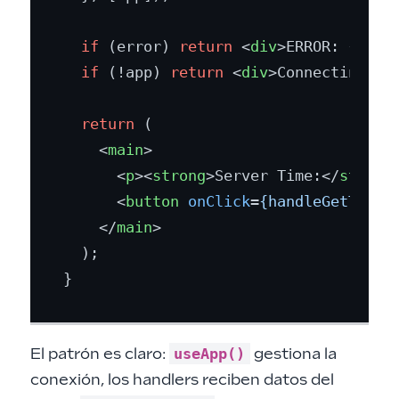
if
 (error) 
return
<
div
>
ERROR: {erro
if
 (!app) 
return
<
div
>
Connecting...
return
 (

<
main
>
<
p
>
<
strong
>
Server Time:
</
strong
<
button
onClick
=
{handleGetTime}
</
main
>
  );

useApp()
El patrón es claro:
gestiona la
conexión, los handlers reciben datos del