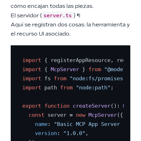
cómo encajan todas las piezas.
server.ts
El servidor (
)
¶
Aquí se registran dos cosas: la herramienta y
el recurso UI asociado.
import
 { registerAppResource, registe
import
 { 
McpServer
 } 
from
"@modelcont
import
 fs 
from
"node:fs/promises"
import
 path 
from
"node:path"
;

export
function
createServer
(
): 
McpSe
const
 server = 
new
McpServer
({

name
: 
"Basic MCP App Server (Reac
version
: 
"1.0.0"
,
