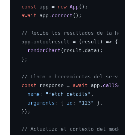
const
 app = 
new
App
await
 app.
connect
();

// Recibe los resultados de la herram
app.
ontoolresult
 = 
(
result
) =>
 {

renderChart
(result.
data
);

};

// Llama a herramientas del servidor 
const
 response = 
await
 app.
callServer
name
: 
"fetch_details"
,

arguments
: { 
id
: 
"123"
 },

});

// Actualiza el contexto del modelo