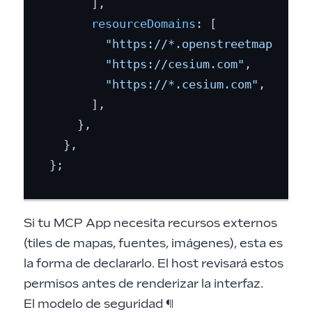
      ],

resourceDomains
: [

"https://*.openstreetmap.org"
,
"https://cesium.com"
,

"https://*.cesium.com"
,

      ],

    },

  },

Si tu MCP App necesita recursos externos
(tiles de mapas, fuentes, imágenes), esta es
la forma de declararlo. El host revisará estos
permisos antes de renderizar la interfaz.
El modelo de seguridad
¶