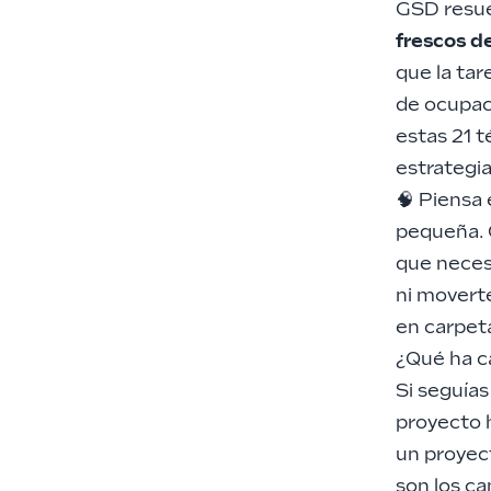
GSD resue
frescos d
que la tar
de ocupac
estas
21 t
estrategi
🧠 Piensa
pequeña. 
que neces
ni moverte
en carpet
¿Qué ha c
Si seguía
proyecto h
un proyect
son los ca