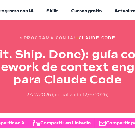
rograma con IA
Skills
Cursos gratis
Actualíz
←
PROGRAMA CON IA
/
CLAUDE CODE
t. Ship. Done): guía 
mework de context eng
para Claude Code
27/2/2026
(actualizado
12/6/2026
)
partir en X
Compartir en LinkedIn
Compartir p