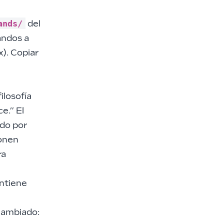
ands/
del
andos a
). Copiar
ilosofía
e.” El
ado por
onen
ra
ntiene
 cambiado: