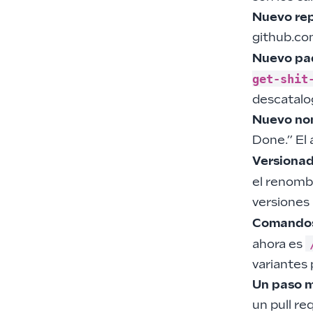
Nuevo rep
github.c
Nuevo pa
get-shit
descatalo
Nuevo no
Done.” El
Versionad
el renomb
versiones
Comandos
ahora es
variantes 
Un paso má
un pull re