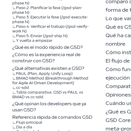
comparo c
phase N)
Paso 2: Planificar la fase (/gsd-plan-
forma de t
phase N)
Paso 3: Ejecutar la fase (/gsd-execute-
Lo que vas
phase N)
Qué es GS
Paso 4: Verificar el trabajo (/gsd-verify-
work N)
Qué ha ca
Paso 5: Enviar (/gsd-ship N)
Y vuelta a empezar
nombre
¿Qué es el modo rápido de GSD?
Cómo inst
¿Cómo es la experiencia real de
El flujo d
construir con GSD?
¿Qué alternativas existen a GSD?
Cómo func
PAUL (Plan, Apply, Unify Loop)
ejecución
BMAD Method (Breakthrough Method
for Agile AI-Driven Development)
Comparati
cc-sdd
Tabla comparativa: GSD vs PAUL vs
Opiniones
BMAD vs cc-sdd
Cuándo us
¿Qué opinan los developers que ya
usan GSD?
¿Qué es G
Referencia rápida de comandos GSD
GSD Core 
Flujo principal
Día a día
meta-pro