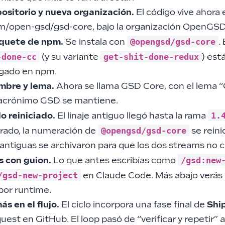
ositorio y nueva organización.
El código vive ahora 
om/open-gsd/gsd-core
, bajo la organización OpenGSD
@opengsd/gsd-core
quete de npm.
Se instala con
.
-done-cc
get-shit-done-redux
(y su variante
) est
gado en npm.
mbre y lema.
Ahora se llama GSD Core, con el lema “G
 acrónimo GSD se mantiene.
1.
o reiniciado.
El linaje antiguo llegó hasta la rama
@opengsd/gsd-core
rado, la numeración de
se reini
 antiguas se archivaron para que los dos streams no 
/gsd:new
 con guion.
Lo que antes escribías como
/gsd-new-project
en Claude Code. Más abajo verás 
por runtime.
s en el flujo.
El ciclo incorpora una fase final de
Shi
quest en GitHub. El loop pasó de “verificar y repetir” a 