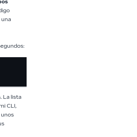
pos
digo
n una
segundos:
 La lista
mi CLI,
y unos
us