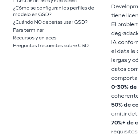
Gestión de fases y exploración
Developm
¿Cómo se configuran los perfiles de
modelo en GSD?
tiene lice
¿Cuándo NO deberías usar GSD?
El proble
Para terminar
degradaci
Recursos y enlaces
IA conform
Preguntas frecuentes sobre GSD
el detalle
largas y 
datos com
comporta 
0-30% de
coherente
50% de c
omitir det
70%+ de 
requisitos