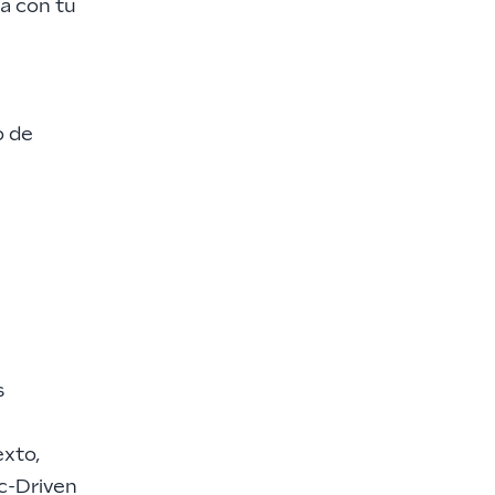
a con tu
o de
e
s
xto,
ec-Driven