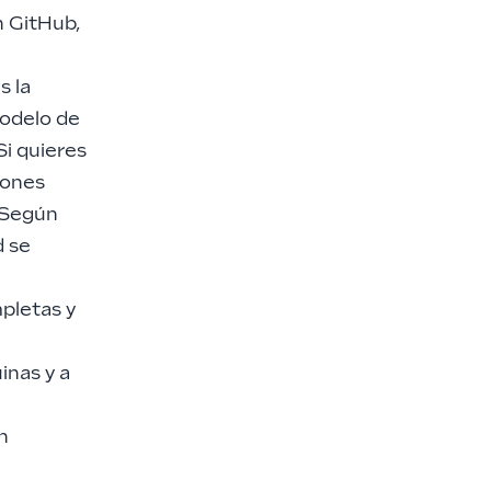
n
GitHub
,
Es la
modelo de
Si quieres
iones
. Según
d se
pletas y
inas y a
n