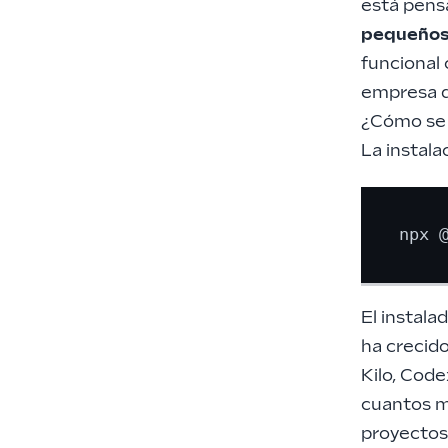
está pens
pequeño
funcional 
empresa d
¿Cómo se 
La instal
El instala
ha crecid
Kilo, Code
cuantos má
proyectos