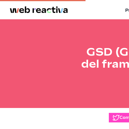
P
GSD (Gi
del fra
Com