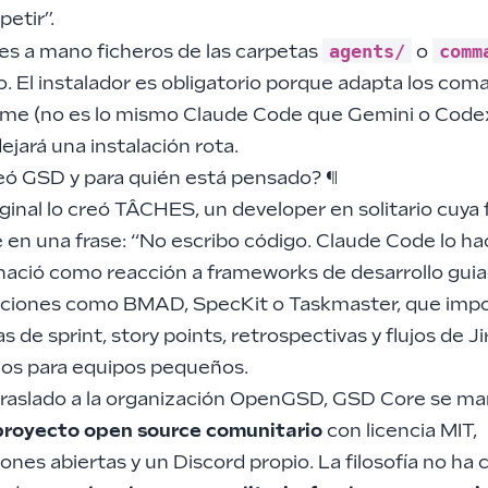
petir”.
agents/
comm
ies a mano ficheros de las carpetas
o
o. El instalador es obligatorio porque adapta los com
ime (no es lo mismo Claude Code que Gemini o Codex
dejará una instalación rota.
eó GSD y para quién está pensado?
¶
ginal lo creó TÂCHES, un developer en solitario cuya f
en una frase: “No escribo código. Claude Code lo hac
nació como reacción a frameworks de desarrollo gui
aciones como BMAD, SpecKit o Taskmaster, que imp
 de sprint, story points, retrospectivas y flujos de Ji
ios para equipos pequeños.
traslado a la organización OpenGSD, GSD Core se ma
proyecto open source comunitario
con licencia MIT,
ones abiertas y un Discord propio. La filosofía no ha