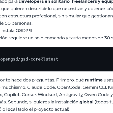
ado para
developers en solitario, freelancers y equi
s
que quieren describir lo que necesitan y obtener có
con estructura profesional, sin simular que gestiona
e 50 personas.
instala GSD?
¶
ación requiere un solo comando y tarda menos de 30 
dor te hace dos preguntas. Primero, qué
runtime
usas.
o muchísimo: Claude Code, OpenCode, Gemini CLI, Ki
x, Copilot, Cursor, Windsurf, Antigravity, Qwen Code 
s. Segundo, si quieres la instalación
global
(todos t
) o
local
(solo el proyecto actual).