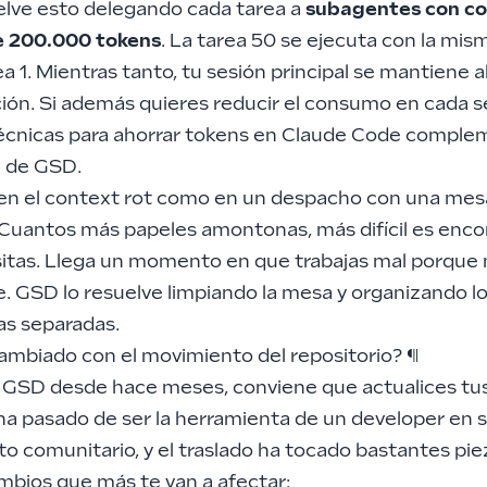
lve esto delegando cada tarea a
subagentes con c
e 200.000 tokens
. La tarea 50 se ejecuta con la mis
ea 1. Mientras tanto, tu sesión principal se mantiene 
ión. Si además quieres reducir el consumo en cada s
écnicas para ahorrar tokens en Claude Code
complem
a de GSD.
 en el context rot como en un despacho con una mes
Cuantos más papeles amontonas, más difícil es encon
itas. Llega un momento en que trabajas mal porque
. GSD lo resuelve limpiando la mesa y organizando l
as separadas.
ambiado con el movimiento del repositorio?
¶
s GSD desde hace meses, conviene que actualices tus
a pasado de ser la herramienta de un developer en so
o comunitario, y el traslado ha tocado bastantes pie
mbios que más te van a afectar: