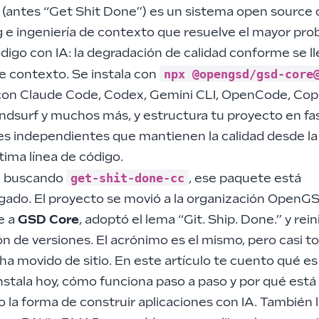
(antes “Get Shit Done”) es un sistema open source
 e ingeniería de contexto que resuelve el mayor pr
ódigo con IA: la degradación de calidad conforme se ll
npx @opengsd/gsd-core
e contexto. Se instala con
con Claude Code, Codex, Gemini CLI, OpenCode, Copi
indsurf y muchos más, y estructura tu proyecto en fa
s independientes que mantienen la calidad desde la
ltima línea de código.
get-shit-done-cc
te buscando
, ese paquete está
gado. El proyecto se movió a la organización OpenG
e a
GSD Core
, adoptó el lema “Git. Ship. Done.” y rein
 de versiones. El acrónimo es el mismo, pero casi to
a movido de sitio. En este artículo te cuento qué e
nstala hoy, cómo funciona paso a paso y por qué está
la forma de construir aplicaciones con IA. También 