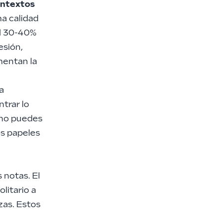
ontextos
ma calidad
al 30-40%
esión,
entan la
a
trar lo
 no puedes
os papeles
 notas. El
litario a
zas. Estos