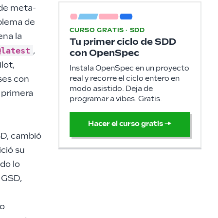
 de meta-
oblema de
CURSO GRATIS · SDD
ena la
Tu primer ciclo de SDD
@latest
,
con OpenSpec
lot,
Instala OpenSpec en un proyecto
real y recorre el ciclo entero en
ses con
modo asistido. Deja de
 primera
programar a vibes. Gratis.
Hacer el curso gratis
→
SD, cambió
ició su
do lo
s GSD,
lo