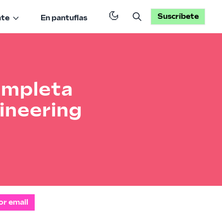
Suscríbete
ate
En pantuflas
completa
ineering
or email