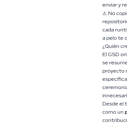
enviar y re
⚠️ No cop
repositori
cada runt
a pelo te 
¿Quién cr
El GSD ori
se resume 
proyecto 
especific
ceremonias
innecesar
Desde el 
como un
contribuci