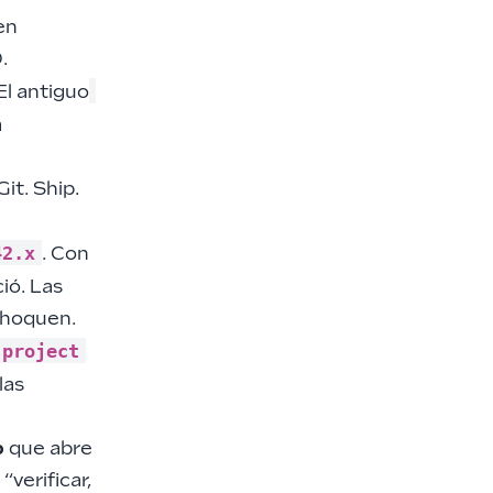
en
.
 El antiguo
á
it. Ship.
42.x
. Con
ció. Las
choquen.
-project
las
p
que abre
“verificar,