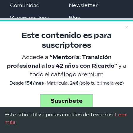
Comunidad
Newsletter
IA para equipos
Blog
Contacto
Recursos a tutiplén
Este contenido es para
suscriptores
Programa con IA
Acceso premium
Accede a
“
Mentoría: Transición
Glosario de IA
Privacidad
profesional a los 42 años con Ricardo
”
y a
Cursos gratis
todo el catálogo premium
Desde
15€/mes
· Matrícula: 24€ (solo tu primera vez)
Roadmaps
Changelog
Suscríbete
Este sitio utiliza pocas cookies de terceros.
Leer
más
LinkedIn
Telegram
GitHub