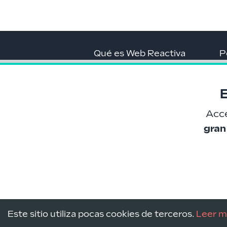
Qué es Web Reactiva
P
Comunidad
N
IA para equipos
B
Acc
Contacto
R
gran
Este sitio utiliza pocas cookies de terceros.
Leer m