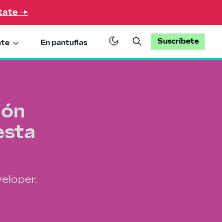
tate
→
Suscríbete
ate
En pantuflas
ión
esta
veloper.