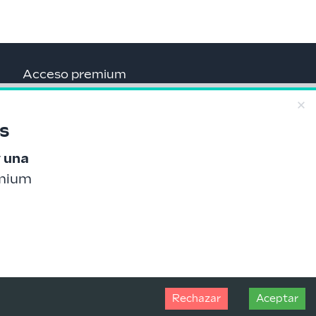
Acceso premium
Privacidad
s
y una
emium
Rechazar
Aceptar