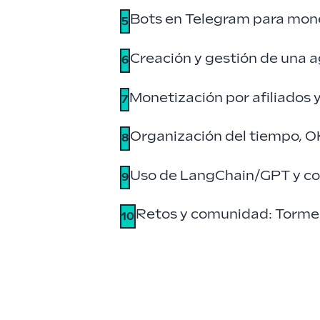
Bots en Telegram para mo
5
Creación y gestión de una 
6
Monetización por afiliados
7
Organización del tiempo, O
8
Uso de LangChain/GPT y cos
9
Retos y comunidad: Tormen
10