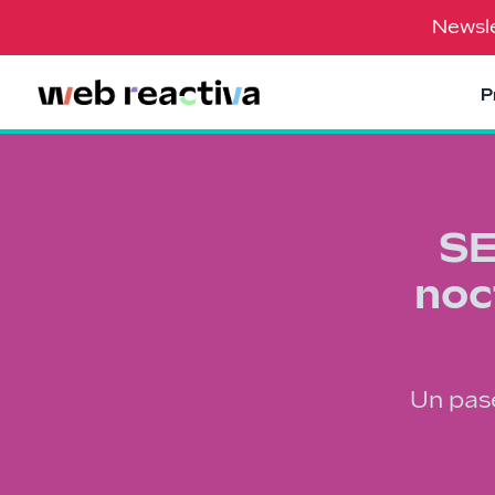
Newsle
P
SE
noc
Un pase