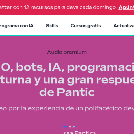
tter con 12 recursos para devs cada domingo
Apún
rograma con IA
Skills
Cursos gratis
Actualíz
Audio premium
O, bots, IA, programac
turna y una gran respu
de Pantic
o por la experiencia de un polifacético de
<aa Pantic>