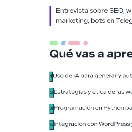
Entrevista sobre SEO, w
marketing, bots en Tele
Qué vas a apr
Uso de IA para generar y a
1
Estrategias y ética de las we
2
Programación en Python pa
3
Integración con WordPress 
4