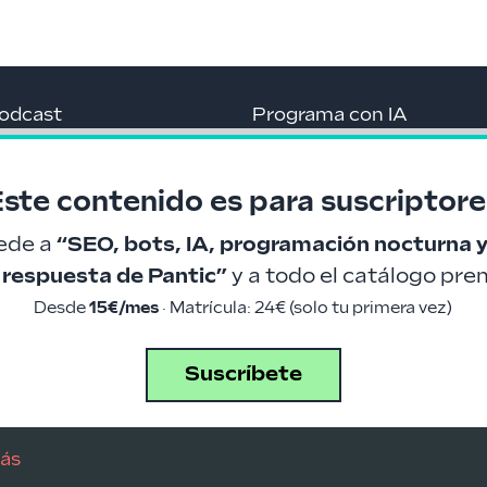
odcast
Programa con IA
ewsletter
Glosario de IA
Este contenido es para suscriptore
log
Cursos gratis
ede a
“
SEO, bots, IA, programación nocturna 
ecursos a tutiplén
Roadmaps
 respuesta de Pantic
”
y a
todo el catálogo pr
Changelog
Desde
15€/mes
· Matrícula: 24€ (solo tu primera vez)
Suscríbete
LinkedIn
Telegram
GitHub
ás
Hecho con ❤ por danielprimo.io