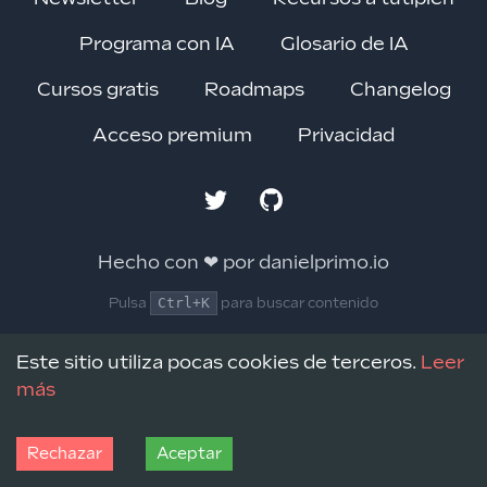
Programa con IA
Glosario de IA
Cursos gratis
Roadmaps
Changelog
Acceso premium
Privacidad
Twitter
GitHub
Hecho con ❤ por danielprimo.io
Ctrl+K
Pulsa
para buscar contenido
Este sitio utiliza pocas cookies de terceros.
Leer
más
Rechazar
Aceptar