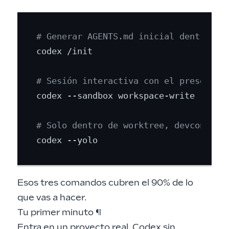
# Generar AGENTS.md inicial dentro de
codex /init

# Sesión interactiva con el preset ba
codex --sandbox workspace-write --ask-
# Solo dentro de worktree, devcontain
Esos tres comandos cubren el 90% de lo
que vas a hacer.
Tu primer minuto
¶
Entra en un proyecto real. Codex sin