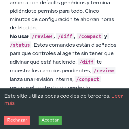
arranca con defaults genéricos y termina
pidiéndote permiso para todo. Cinco
minutos de configuración te ahorran horas
de fricción.
/review
/diff
/compact
No usar
,
,
y
/status
. Estos comandos están diseñados
para que controles al agente sin tener que
/diff
adivinar qué está haciendo.
te
/review
muestra los cambios pendientes,
/compact
lanza una revisión interna,
resume el contexto sin perder lo
/status
Este sitio utiliza pocas cookies de terceros.
Leer
importante,
te muestra cuánto te
más
queda de plan. Úsalos.
Cómo lo usa la gente real
¶
Rechazar
Aceptar
Los flujos que se repiten en blogs serios no