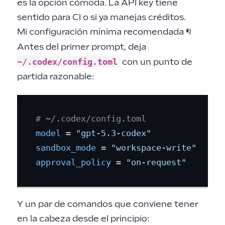
es la opción cómoda. La API key tiene
sentido para CI o si ya manejas créditos.
Mi configuración mínima recomendada
¶
Antes del primer prompt, deja
~/.codex/config.toml
con un punto de
partida razonable:
# ~/.codex/config.toml
model
 = 
"gpt-5.3-codex"
sandbox_mode
 = 
"workspace-write"
approval_policy
 = 
"on-request"
Y un par de comandos que conviene tener
en la cabeza desde el principio: