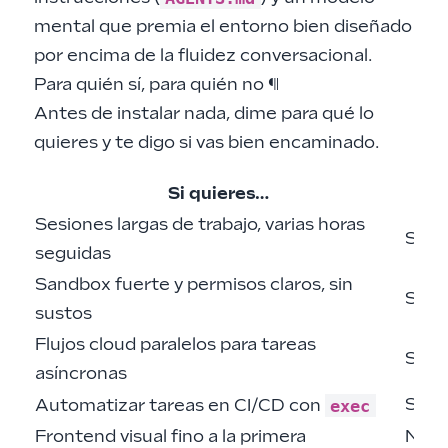
mental que premia el entorno bien diseñado
por encima de la fluidez conversacional.
Para quién sí, para quién no
¶
Antes de instalar nada, dime para qué lo
quieres y te digo si vas bien encaminado.
Si quieres…
Sesiones largas de trabajo, varias horas
Sí
seguidas
Sandbox fuerte y permisos claros, sin
Sí
sustos
Flujos cloud paralelos para tareas
Sí
asíncronas
exec
Sí
Automatizar tareas en CI/CD con
Frontend visual fino a la primera
No s