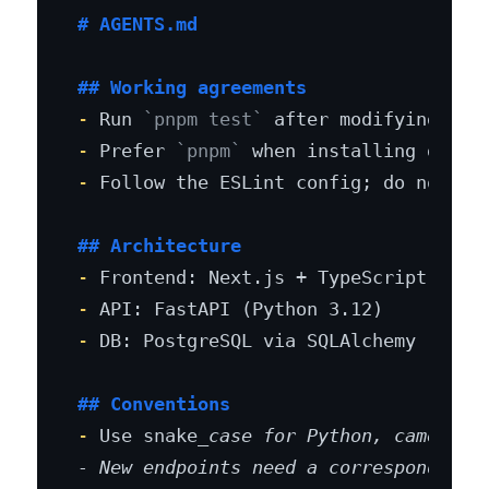
# AGENTS.md
## Working agreements
-
 Run 
`pnpm test`
-
 Prefer 
`pnpm`
-
 Follow the ESLint config; do not dis
## Architecture
-
-
-
 DB: PostgreSQL via SQLAlchemy

## Conventions
-
 Use snake
_case for Python, camelCase
- New endpoints need a corresponding i