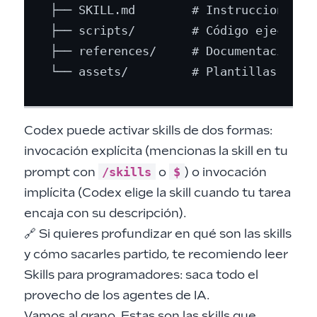
├── SKILL.md        # Instrucciones + 
├── scripts/        # Código ejecutabl
├── references/     # Documentación (o
Codex puede activar skills de dos formas:
invocación explícita (mencionas la skill en tu
/skills
$
prompt con
o
) o invocación
implícita (Codex elige la skill cuando tu tarea
encaja con su descripción).
🔗 Si quieres profundizar en qué son las skills
y cómo sacarles partido, te recomiendo leer
Skills para programadores: saca todo el
provecho de los agentes de IA
.
Vamos al grano. Estas son las skills que