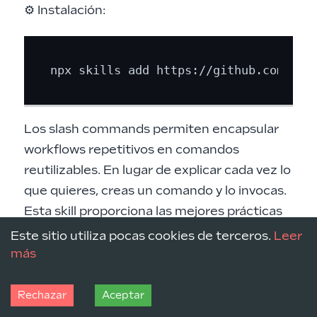
⚙️ Instalación:
Los slash commands permiten encapsular
workflows repetitivos en comandos
reutilizables. En lugar de explicar cada vez lo
que quieres, creas un comando y lo invocas.
Esta skill proporciona las mejores prácticas
para crearlos de manera correcta.
Este sitio utiliza pocas cookies de terceros.
Leer
La estructura de un comando es:
más
Rechazar
Aceptar
.claude/commands/
