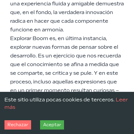
una experiencia fluida y amigable demuestra
que, en el fondo, la verdadera innovación
radica en hacer que cada componente
funcione en armonía.
Explorar Boom es, en última instancia,
explorar nuevas formas de pensar sobre el
desarrollo. Es un ejercicio que nos recuerda
que el conocimiento se afina a medida que
se comparte, se critica y se pule. Y en este
proceso, incluso aquellas expresiones que
en un primer momento resultan curiosas –
como aquella intervención informal y
Este sitio utiliza pocas cookies de terceros.
Leer
más
directa: “Vieju1 eres un vieju1”– adquieren un
valor simbólico, recordando que la
comunidad siempre está en constante
Rechazar
Aceptar
conversación y evolución.