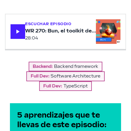
ESCUCHAR EPISODIO
WR 270: Bun, el toolkit de JavaScript que
28:04
Backend
:
Backend framework
Full Dev
:
Software Architecture
Full Dev
:
TypeScript
5 aprendizajes que te
llevas de este episodio: