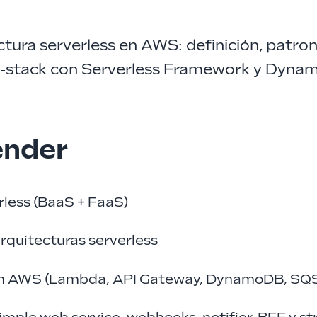
tura serverless en AWS: definición, patrones
l‑stack con Serverless Framework y Dyna
ender
rless (BaaS + FaaS)
rquitecturas serverless
e en AWS (Lambda, API Gateway, DynamoDB, SQ