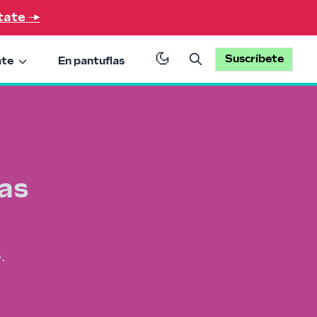
tate
→
Suscríbete
ate
En pantuflas
as
.