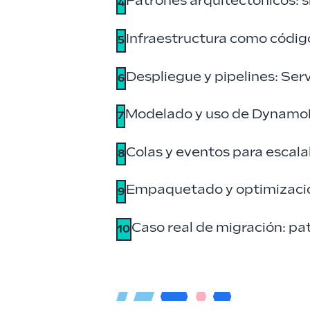
Patrones arquitectónicos: s
4
Infraestructura como códig
5
Despliegue y pipelines: Se
6
Modelado y uso de DynamoDB
7
Colas y eventos para escala
8
Empaquetado y optimizació
9
Caso real de migración: pa
10