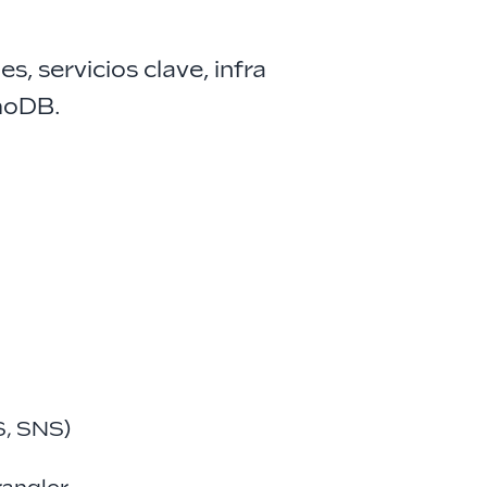
, servicios clave, infra
moDB.
S, SNS)