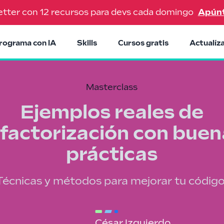
tter con 12 recursos para devs cada domingo
Apún
rograma con IA
Skills
Cursos gratis
Actualíz
Masterclass
Ejemplos reales de
efactorización con buen
prácticas
Técnicas y métodos para mejorar tu código
César Izquierdo