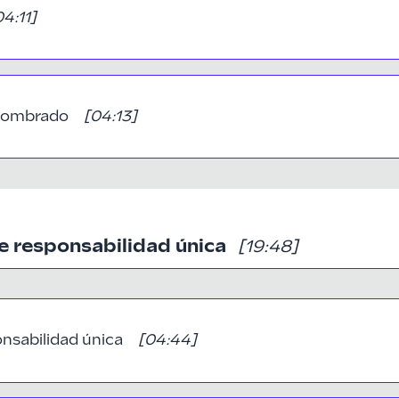
04:11
]
 nombrado
[
04:13
]
de responsabilidad única
[19:48]
onsabilidad única
[
04:44
]