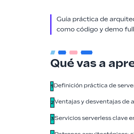
Guía práctica de arquitec
como código y demo ful
Qué vas a apr
Definición práctica de serve
1
Ventajas y desventajas de a
2
Servicios serverless clav
3