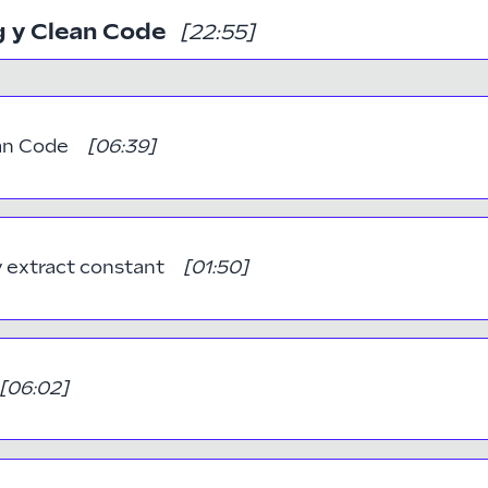
ng y Clean Code
[22:55]
ean Code
[
06:39
]
y extract constant
[
01:50
]
[
06:02
]