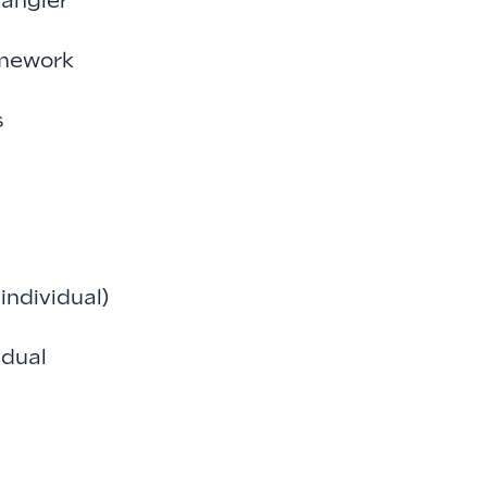
rangler
amework
s
ndividual)
adual