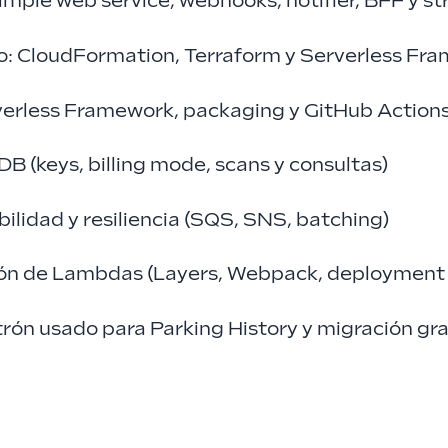
imple web service, webhooks, notifier, BFF y st
o: CloudFormation, Terraform y Serverless Fr
rverless Framework, packaging y GitHub Action
 (keys, billing mode, scans y consultas)
bilidad y resiliencia (SQS, SNS, batching)
n de Lambdas (Layers, Webpack, deployment i
trón usado para Parking History y migración gr