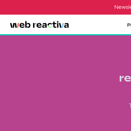
Newsle
P
r