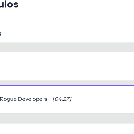
ulos
]
s Rogue Developers
[
04:27
]