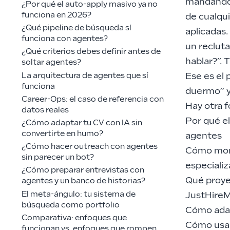
mandando c
¿Por qué el auto-apply masivo ya no
funciona en 2026?
de cualqui
¿Qué pipeline de búsqueda sí
aplicadas
funciona con agentes?
un reclut
¿Qué criterios debes definir antes de
hablar?”.
soltar agentes?
Ese es el 
La arquitectura de agentes que sí
funciona
duermo” y
Career-Ops: el caso de referencia con
Hay otra f
datos reales
Por qué e
¿Cómo adaptar tu CV con IA sin
convertirte en humo?
agentes
¿Cómo hacer outreach con agentes
Cómo mont
sin parecer un bot?
especiali
¿Cómo preparar entrevistas con
Qué proye
agentes y un banco de historias?
El meta-ángulo: tu sistema de
JustHireM
búsqueda como portfolio
Cómo adap
Comparativa: enfoques que
Cómo usar
funcionan vs. enfoques que rompen