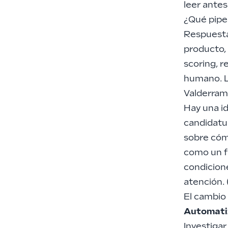
leer antes
¿Qué pipe
Respuesta 
producto, 
scoring, r
humano. L
Valderrama
Hay una id
candidatu
sobre cóm
como un fu
condicion
atención. 
El cambio
Automatiz
Investigar