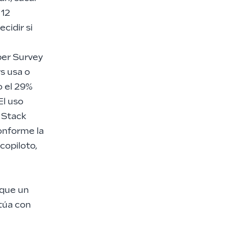
 12
cidir si
per Survey
s usa o
lo el 29%
El uso
 Stack
onforme la
copiloto,
 que un
ntúa con