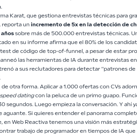
.
rma Karat, que gestiona entrevistas técnicas para g
 reporta un
incremento de 5x en la detección de c
 años
sobre más de 500.000 entrevistas técnicas. Un
tado en su informe afirma que el 80% de los candida
test de código de top-of-funnel, a pesar de estar pro
nneó las herramientas de IA durante entrevistas e
trenó a sus reclutadores para detectar “patrones de 
.
 de otra forma. Aplicar a 1.000 ofertas con CVs ador
speed dating
con la peluca de un primo guapo. Funci
30 segundos. Luego empieza la conversación. Y ahí y
e aguante. Si quieres entender el panorama completo
e, en Web Reactiva tenemos una visión más estratég
ntrar trabajo de programador en tiempos de IA
que 