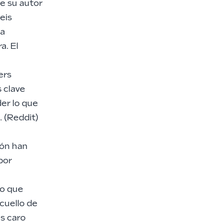
de su autor
eis
za
a. El
ers
s clave
er lo que
 (
Reddit
)
ión han
por
ho que
 cuello de
ás caro