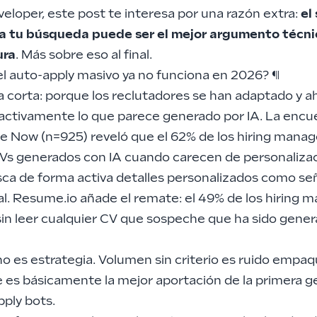
veloper, este post te interesa por una razón extra:
el
 tu búsqueda puede ser el mejor argumento técni
ura
. Más sobre eso al final.
el auto-apply masivo ya no funciona en 2026?
¶
 corta: porque los reclutadores se han adaptado y a
activamente lo que parece generado por IA. La enc
e Now (n=925) reveló que
el 62% de los hiring manag
Vs generados con IA cuando carecen de personaliza
sca de forma activa detalles personalizados como se
al. Resume.io añade el remate: el 49% de los hiring 
sin leer cualquier CV que sospeche que ha sido gene
o es estrategia. Volumen sin criterio es ruido empa
 es básicamente la mejor aportación de la primera g
ply bots.