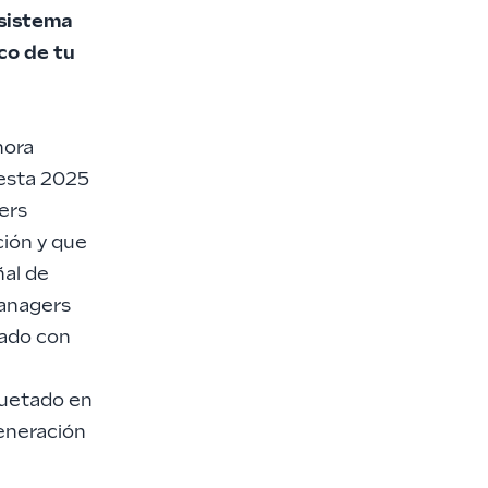
 sistema
co de tu
hora
uesta 2025
ers
ción
y que
ñal de
managers
rado con
quetado en
eneración