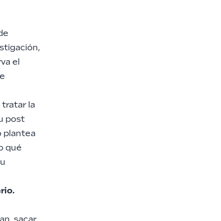
de
stigación,
va el
de
tratar la
u post
o plantea
no qué
su
rio.
an, sacar