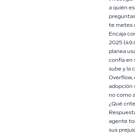
a quién es
preguntas
te metes o
Encaja co
2025 (49.
planea us
confía en 
sube y la
Overflow, 
adopción 
no como a
¿Qué crite
Respuesta
agente toq
sus prejui