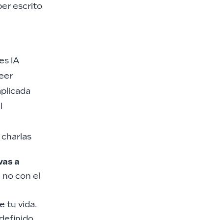
ber escrito
es IA
neer
aplicada
l
 charlas
vas a
 no con el
e tu vida.
definido.