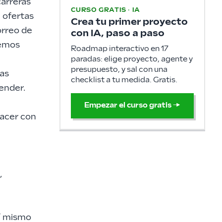
carreras
CURSO GRATIS · IA
2 ofertas
Crea tu primer proyecto
orreo de
con IA, paso a paso
demos
Roadmap interactivo en 17
paradas: elige proyecto, agente y
presupuesto, y sal con una
ras
checklist a tu medida. Gratis.
ender.
Empezar el curso gratis
→
hacer con
,
í mismo