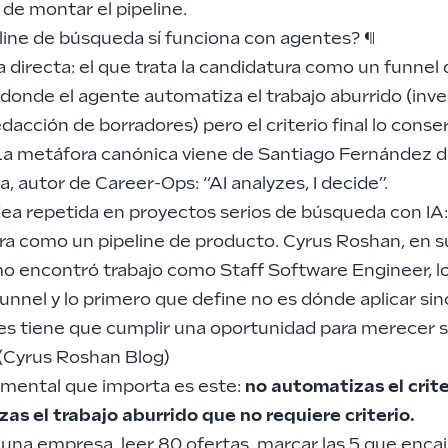
 de montar el pipeline.
line de búsqueda sí funciona con agentes?
¶
directa: el que trata la candidatura como un funnel 
donde el agente automatiza el trabajo aburrido (inve
edacción de borradores) pero el criterio final lo conser
a metáfora canónica viene de Santiago Fernández 
, autor de Career-Ops: “AI analyzes, I decide”.
ea repetida en proyectos serios de búsqueda con IA: 
ra como un pipeline de producto. Cyrus Roshan, en s
o encontró trabajo como Staff Software Engineer, l
nnel y lo primero que define no es dónde aplicar si
es tiene que cumplir una oportunidad para merecer 
(
Cyrus Roshan Blog
)
 mental que importa es este:
no automatizas el crite
as el trabajo aburrido que no requiere criterio.
 una empresa, leer 80 ofertas, marcar las 5 que encaj