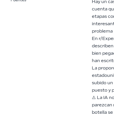
Fuentes
Hay un cas
cuenta que
etapas co
interesant
problema e
En r/Expe
describen 
bien pega
han escri
La proporc
estadouni
subido un
puesto y p
⚠️ La IA 
parezcan m
botella se