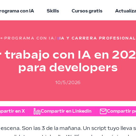
rograma con IA
Skills
Cursos gratis
Actualíz
←
PROGRAMA CON IA
/
IA Y CARRERA PROFESIONA
 trabajo con IA en 202
para developers
10/5/2026
partir en X
Compartir en LinkedIn
Compartir p
 escena. Son las 3 de la mañana. Un script tuyo lleva 