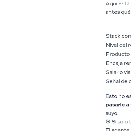
Aquí está 
antes qué 
Stack com
Nivel del r
Producto 
Encaje re
Salario vis
Señal de c
Esto no es
pasarle a
suyo.
🎯 Si solo
El agente