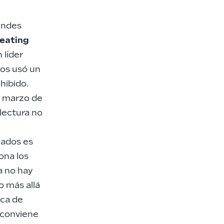
randes
heating
 líder
tos usó un
hibido.
n marzo de
lectura no
nados es
ona los
a no hay
 más allá
ica de
conviene