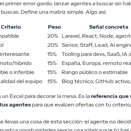
el primer error gordo: lanzar agentes a buscar sin ha
buscas. Define una matriz simple. Algo así:
Criterio
Peso
Señal concreta
patible
20%
Laravel, React, Node, agent
ol
20%
Senior, Staff, Lead, AI engi
interesante
15%
Tooling para devs, SaaS, IA 
moto/híbrido
15%
España, Europa, remoto rea
ible o inferible
15%
Rango público o estimable
alidad del equipo
15%
Blog técnico, GitHub activo,
 un Excel para decorar la mesa. Es la
referencia que 
 tus agentes
para que evalúen ofertas con tu criterio,
 te llevas una cosa de esta sección: el agente no decid
 puntúa oportunidades según una rúbrica que tú has 