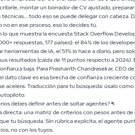
cribirle, montar un borrador de CV ajustado, preparar
 técnicas… todo eso se puede delegar con cabeza. De
 no en ese proceso, eso lo decides tú.
n lo que muestra la encuesta Stack Overflow Develo
000+ respuestas, 177 países):
el 84% de los developer
ar herramientas de IA
, el 51% lo hace a diario, pero so
sus resultados (caída de 11 puntos respecto a 2024). 
 confianza baja. Para Prashanth Chandrasekar, CEO de
el dato clave es esa brecha de confianza creciente c
se acelera. Traducción para tu búsqueda: úsalo como 
utopiloto.
rios debes definir antes de soltar agentes?
¶
 directa: una matriz de criterios con pesos antes de
ue tu búsqueda. Sin rúbrica explícita, el agente pu
cios, no con los tuyos.