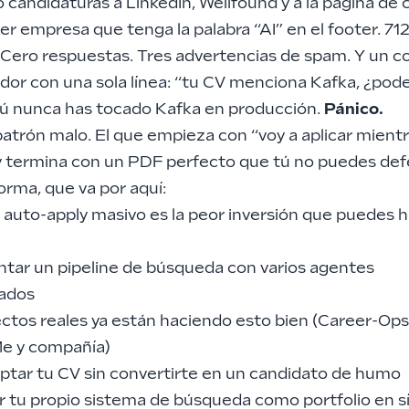
andidaturas a LinkedIn, Wellfound y a la página de 
er empresa que tenga la palabra “AI” en el footer. 71
. Cero respuestas. Tres advertencias de spam. Y un c
ador con una sola línea: “tu CV menciona Kafka, ¿po
 Tú nunca has tocado Kafka en producción.
Pánico.
patrón malo. El que empieza con “voy a aplicar mient
 termina con un PDF perfecto que tú no puedes def
orma, que va por aquí:
l auto-apply masivo es la peor inversión que puedes 
ar un pipeline de búsqueda con varios agentes
zados
ctos reales ya están haciendo esto bien (Career-Ops
e y compañía)
tar tu CV sin convertirte en un candidato de humo
 tu propio sistema de búsqueda como portfolio en s