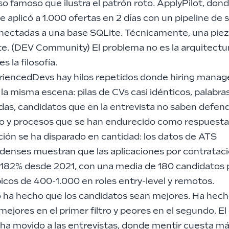
o famoso que ilustra el patrón roto. ApplyPilot, don
 aplicó a 1.000 ofertas en 2 días con un pipeline de s
nectadas a una base SQLite. Técnicamente, una pie
e. (
DEV Community
) El problema no es la arquitectur
s la filosofía.
riencedDevs hay hilos repetidos donde hiring manag
la misma escena: pilas de CVs casi idénticos, palabra
das, candidatos que en la entrevista no saben defend
to y procesos que se han endurecido como respuesta.
ión se ha disparado en cantidad: los datos de ATS
denses muestran que las aplicaciones por contratac
 182% desde 2021, con una media de 180 candidatos 
icos de 400-1.000 en roles entry-level y remotos.
no ha hecho que los candidatos sean mejores. Ha hec
ejores en el primer filtro y peores en el segundo. El
 ha movido a las entrevistas, donde mentir cuesta m