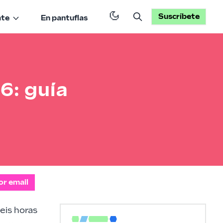
Suscríbete
ate
En pantuflas
L
6: guía
or email
seis horas