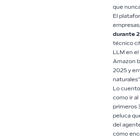
que nunca
El platafo
empresas,
durante 2
técnico ci
LLM en el 
Amazon ba
2025 y en
naturales”
Lo cuento
como ir al
primeros 
peluca qu
del agent
cómo enco