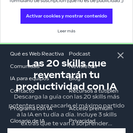
formulario de suscripción (que no es de publicidad ;)
Activar cookies y mostrar contenido
Leer más
Qué es Web Reactiva
Podcast
Las 20 skills que
Comunidad
Newsletter
reventarán tu
IA para equipos
Blog
productividad con IA
Contacto
Recursos a tutiplén
Descarga la guía con las 20 skills más
potentes para sacarle el máximo partido
Programa con IA
Acceso premium
a la IA en tu día a día. Incluye 3 skills
Glosario de IA
Privacidad
extras que te van a sorprender...