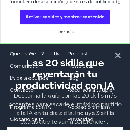
formulario de suscripción (que no es de publicidad ;)
Activar cookies y mostrar contenido
Leer más
Qué es Web Reactiva
Podcast
Las 20 skills que
Comunidad
Newsletter
reventarán tu
IA para equipos
Blog
productividad con IA
Contacto
Recursos a tutiplén
Descarga la guía con las 20 skills más
potentes para sacarle el máximo partido
Programa con IA
Acceso premium
a la IA en tu día a día. Incluye 3 skills
Glosario de IA
Privacidad
extras que te van a sorprender...