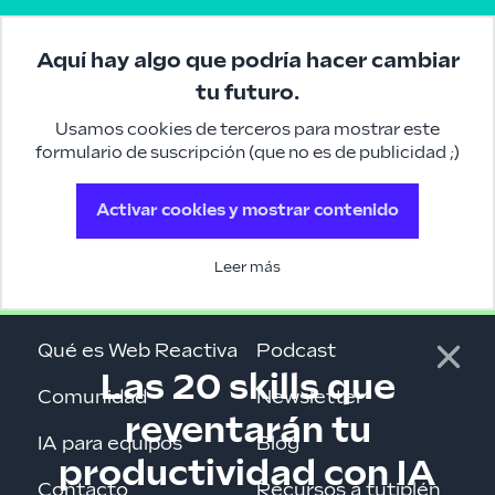
Aquí hay algo que podría hacer cambiar
tu futuro.
Usamos cookies de terceros para mostrar este
formulario de suscripción (que no es de publicidad ;)
Activar cookies y mostrar contenido
Leer más
Qué es Web Reactiva
Podcast
Las 20 skills que
Comunidad
Newsletter
reventarán tu
IA para equipos
Blog
productividad con IA
Contacto
Recursos a tutiplén