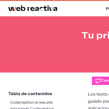
P
Tu pr
Com
Tabla de contenidos
Los tests 
guiado po
Codeception al rescate
aplicacione
Instalando Codeception