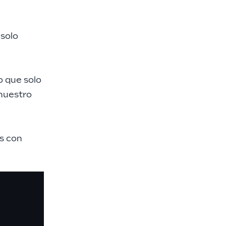
 solo
o que solo
 nuestro
s con