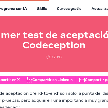
rograma con IA
Skills
Cursos gratis
Actualíz
imer test de aceptaci
Codeception
1/8/2019
partir en X
Compartir en LinkedIn
Compartir p
de aceptación o ‘end-to-end’ son solo la punta del d
r pruebas, pero adquieren una importancia muy gran
s ‘legacy’.