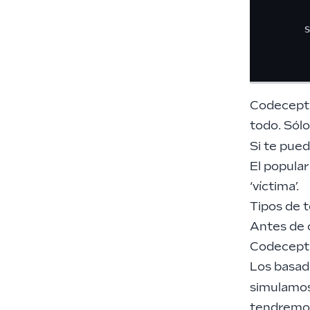
     
    s
Codecepti
todo. Sól
Si te pued
El popular
‘víctima’.
Tipos de 
Antes de 
Codecept
Los basa
simulamos 
tendremos