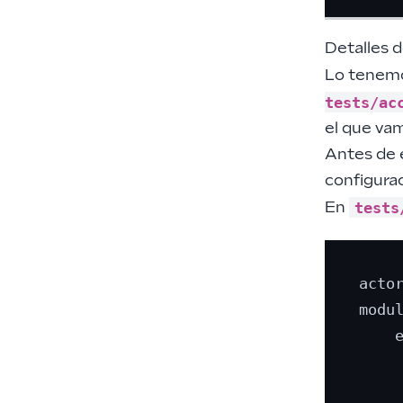
Detalles 
Lo tenemos
tests/ac
el que va
Antes de 
configurac
tests
En
actor
modul
    e
     
     