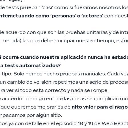
de tests prueban ‘casi’ como si fuéramos nosotros lo
interactuando como ‘personas’ o ‘actores’
con nues
e acuerdo con que son las pruebas unitarias y de int
 medida) las que deben ocupar nuestro tiempo, esfu
 ocurre cuando nuestra aplicación nunca ha estad
a tests automatizados?
 tipo. Solo hemos hecho pruebas manuales. Cada ve
un cambio de versión repetimos una serie de proceso
ra ver si todo esta correcto y nada se rompe.
e acuerdo conmigo en que las cosas se complican mu
n que queremos mejorar es de
alto valor para el nego
mpecemos por algún sitio.
os ya con detalle en el
episodio 18
y
19
de Web React