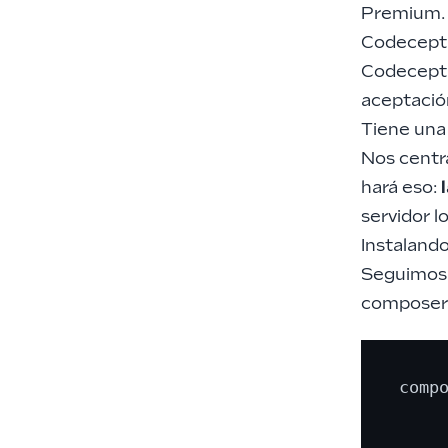
Premium. 
Codecepti
Codecept
aceptació
Tiene una
Nos centr
hará eso:
servidor l
Instaland
Seguimos 
composer
compo