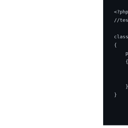
<?php
//tes
class
{

    
    {
     
     
    }
}
