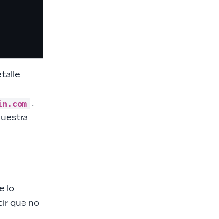
talle
in.com
.
nuestra
e lo
cir que no