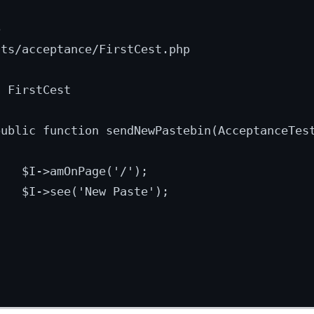
 

ts/acceptance/FirstCest.php

 FirstCest

public function sendNewPastebin(AcceptanceTest


   $I->amOnPage('/');

   $I->see('New Paste');


