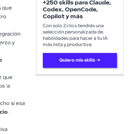
+250 skills para Claude,
s que
Codex, OpenCode,
Copilot y más
tro
Con solo 2 clics tendrás una
selección personalizada de
egración
habilidades para hacer a tu IA
erzo y
más lista y productiva.
o
Quiero mis skills
→
z que
s ‘a
cho si esa
cio
.
iva