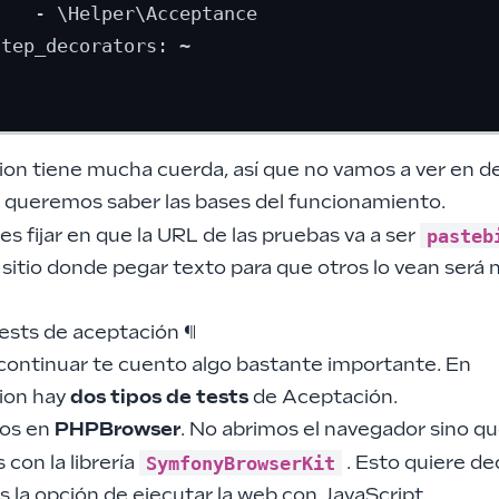
   - \Helper\Acceptance

tep_decorators: ~      

on tiene mucha cuerda, así que no vamos a ver en de
o queremos saber las bases del funcionamiento.
pasteb
es fijar en que la URL de las pruebas va a ser
 sitio donde pegar texto para que otros lo vean será 
tests de aceptación
¶
continuar te cuento algo bastante importante. En
ion hay
dos tipos de tests
de Aceptación.
dos en
PHPBrowser
. No abrimos el navegador sino qu
SymfonyBrowserKit
con la librería
. Esto quiere de
 la opción de ejecutar la web con JavaScript.