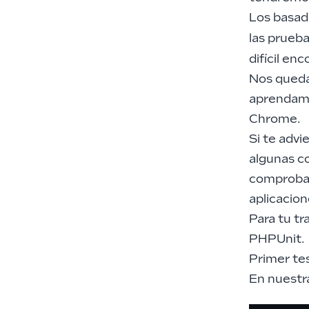
Los basa
las prueb
difícil en
Nos queda
aprendamos
Chrome.
Si te adv
algunas c
comprobar 
aplicacio
Para tu tr
PHPUnit.
Primer te
En nuestr