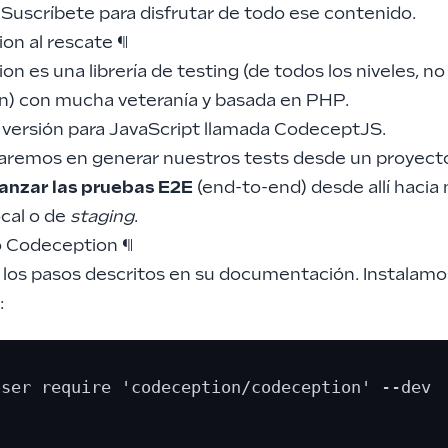
Suscríbete para disfrutar de todo ese contenido.
on al rescate
¶
ion
es una librería de testing (de todos los niveles, no
n) con mucha veteranía y basada en PHP.
 versión para JavaScript llamada CodeceptJS.
aremos en generar nuestros tests desde un proyect
lanzar las pruebas E2E
(end-to-end) desde allí hacia
ocal o de
staging
.
o Codeception
¶
los pasos descritos en su documentación. Instalamo
:
ser require 'codeception/codeception' --dev
