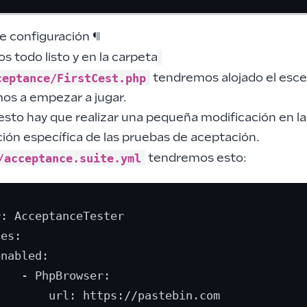
de configuración
¶
 todo listo y en la carpeta
ceptance/FirstCest.php
tendremos alojado el esce
mos a empezar a jugar.
esto hay que realizar una pequeña modificación en la
ión específica de las pruebas de aceptación.
/acceptance.suite.yml
tendremos esto:
: AcceptanceTester

es:

nabled:

   - PhpBrowser:

       url: https://pastebin.com
