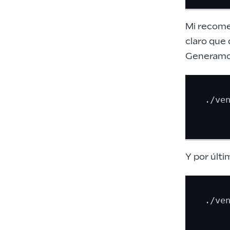
Mi recomen
claro que 
Generamos
./ven
Y por últi
./ve