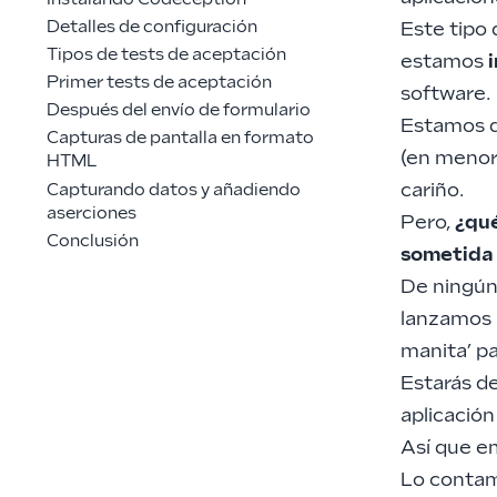
Detalles de configuración
Este tipo 
Tipos de tests de aceptación
estamos
Primer tests de aceptación
software.
Después del envío de formulario
Estamos d
Capturas de pantalla en formato
(en menor
HTML
cariño.
Capturando datos y añadiendo
aserciones
Pero,
¿qué
Conclusión
sometida 
De ningún
lanzamos 
manita’ pa
Estarás d
aplicació
Así que e
Lo contam