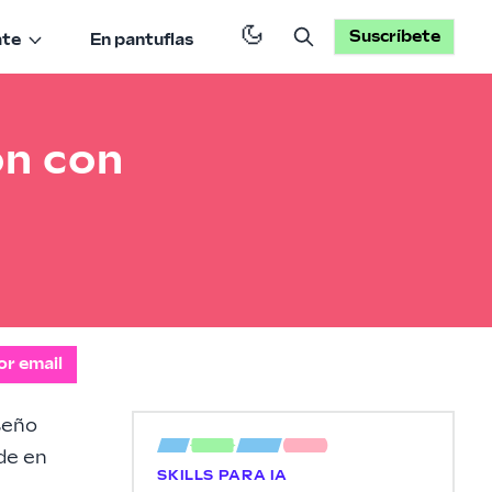
Suscríbete
ate
En pantuflas
ón con
or email
iseño
de en
SKILLS PARA IA