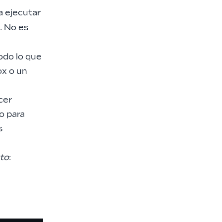
a ejecutar
. No es
odo lo que
ox o un
cer
o para
s
cto
: