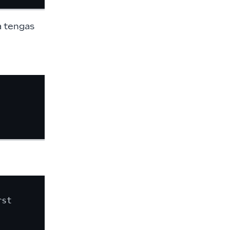
a tengas
st
