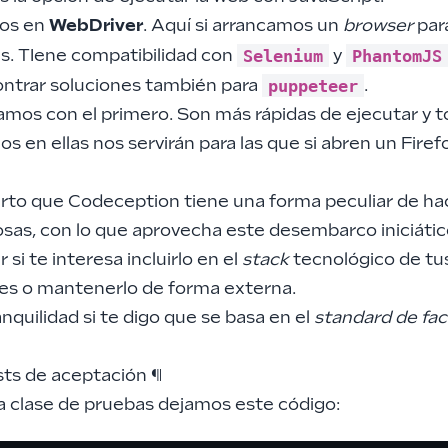
dos en
WebDriver
. Aquí si arrancamos un
browser
par
Selenium
PhantomJS
as. TIene compatibilidad con
y
puppeteer
contrar soluciones también para
.
mos con el primero. Son más rápidas de ejecutar y t
 en ellas nos servirán para las que si abren un Firef
ierto que Codeception tiene una forma peculiar de ha
osas, con lo que aprovecha este desembarco iniciátic
si te interesa incluirlo en el
stack
tecnológico de tu
nes o mantenerlo de forma externa.
anquilidad si te digo que se basa en el
standard de fa
sts de aceptación
¶
a clase de pruebas dejamos este código: