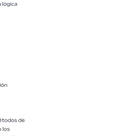
 lógica
ión
étodos de
 los