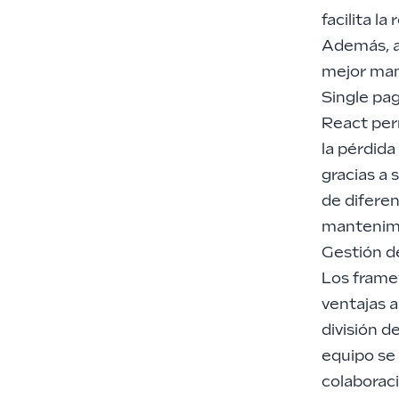
facilita l
Además, a
mejor mant
Single pa
React perm
la pérdida
gracias a
de diferen
mantenim
Gestión d
Los frame
ventajas a
división 
equipo se 
colaborac