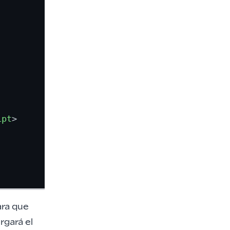
ipt
>
ra que
rgará el