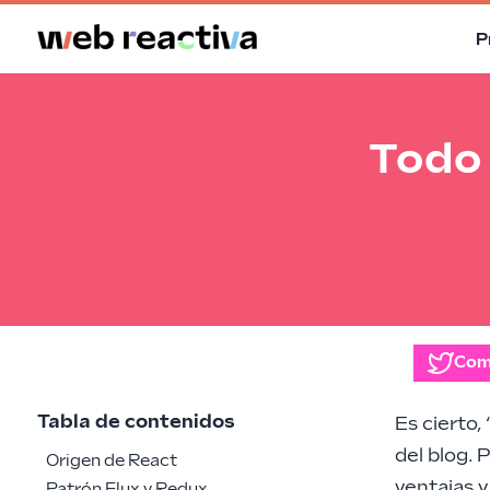
P
Todo 
Com
Tabla de contenidos
Es cierto,
del blog. 
Origen de React
ventajas y
Patrón Flux y Redux