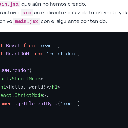
ain.jsx
que aún no hemos creado.
src
irectorio
en el directorio raíz de tu proyecto y d
main.jsx
rchivo
con el siguiente contenido:
rt
React
from
'react'
rt
ReactDOM
from
'react-dom'
;

tDOM
.
render
(

eact.StrictMode
>
<
h1
>
Hello, world!
</
h1
>
React.StrictMode
>
,

cument
.
getElementById
(
'root'
)
