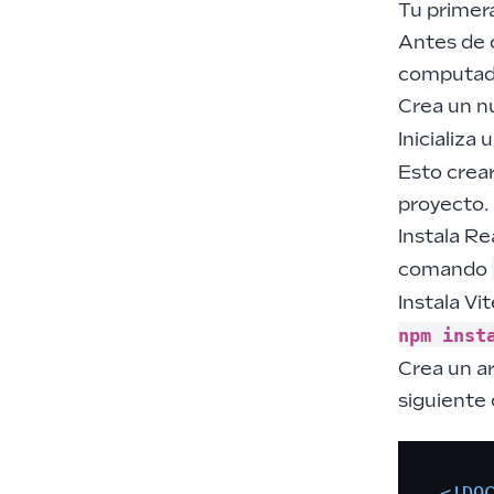
Tu primera
Antes de 
computado
Crea un nu
Inicializ
Esto crea
proyecto.
Instala R
comando
Instala V
npm inst
Crea un a
siguiente
<!DO