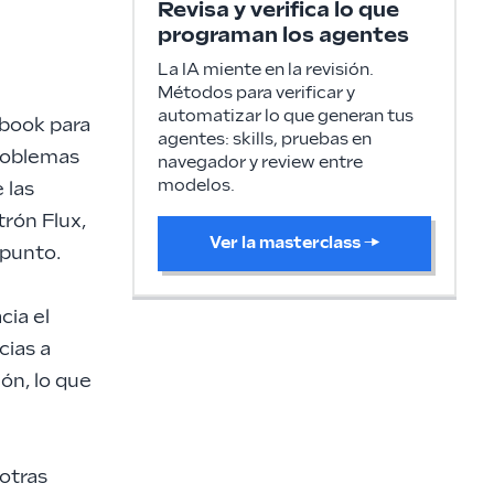
Revisa y verifica lo que
programan los agentes
La IA miente en la revisión.
Métodos para verificar y
automatizar lo que generan tus
ebook para
agentes: skills, pruebas en
problemas
navegador y review entre
modelos.
 las
trón Flux,
Ver la masterclass
→
 punto.
cia el
cias a
ión, lo que
otras