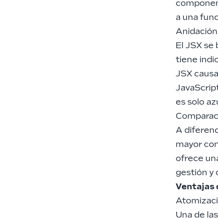
component
a una func
Anidación
El JSX se
tiene ind
JSX causa
JavaScrip
es solo az
Comparac
A diferenc
mayor cont
ofrece una
gestión y 
Ventajas d
Atomizaci
Una de la