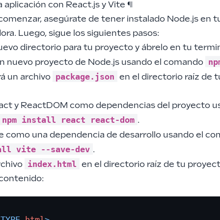
 aplicación con React.js y Vite
¶
comenzar, asegúrate de tener instalado Node.js en t
ra. Luego, sigue los siguientes pasos:
evo directorio para tu proyecto y ábrelo en tu termin
np
a un nuevo proyecto de Node.js usando el comando
package.json
rá un archivo
en el directorio raíz de t
eact y ReactDOM como dependencias del proyecto u
npm install react react-dom
.
ite como una dependencia de desarrollo usando el c
all vite --save-dev
.
index.html
rchivo
en el directorio raíz de tu proyec
 contenido:
CTYPE 
html
>