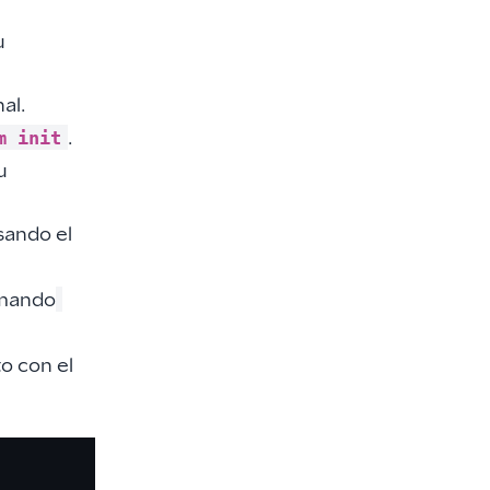
u
al.
m init
.
u
sando el
omando
to con el