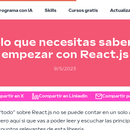
rograma con IA
Skills
Cursos gratis
Actualíz
lo que necesitas sabe
empezar con React.js
9/5/2023
partir en X
Compartir en LinkedIn
Compartir p
 “todo” sobre React.js no se puede contar en un solo 
Pero aquí si que vas a poder leer y escuchar las princi
 puntos relevantes de esta librería.