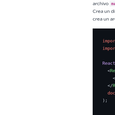
m
archivo
Crea un d
crea un a
impo
impo
Reac
<
R
</
do
);
