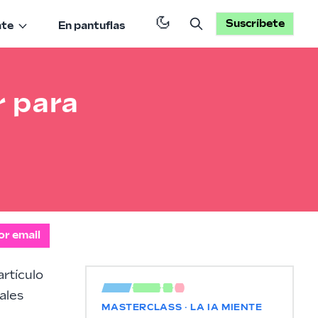
Suscríbete
ate
En pantuflas
r para
or email
artículo
pales
MASTERCLASS · LA IA MIENTE