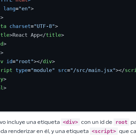
l
lang
=
"en"
>
d
>
eta
charset
=
"UTF-8"
>
itle
>
React App
</
title
>
ad
>
y
>
iv
id
=
"root"
>
</
div
>
cript
type
=
"module"
src
=
"/src/main.jsx"
>
</
scr
dy
>
ml
>
<div>
root
ivo incluye una etiqueta
con un id de
pa
<script>
da renderizar en él, y una etiqueta
que ca