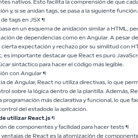
es nativos. Esto facilita la comprensión de que cada
ión y, si se anidan tags, se pasa a la siguiente función
 de tags en JSX
¶
 basa en un esquema de anidación similar a HTML, pe
icación de dependencias como en Angular. A pesar de
 cierta expectación y rechazo por su similitud con 
t, es importante destacar que React es puro JavaScr
úcar sintáctico para hacer el código más legible.
ión con Angular
¶
ia de Angular, React no utiliza directivas, lo que per
rol sobre la lógica dentro de la plantilla. Además, R
 programación más declarativa y funcional, lo que faci
control del estadode la aplicación.
e utilizar React.js
¶
ón de componentes y facilidad para hacer tests
¶
s ventajas de React es la atomización de componente