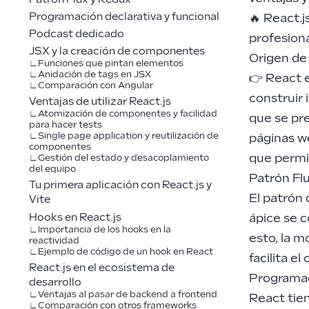
Programación declarativa y funcional
🔥 React.j
Podcast dedicado
profesiona
JSX y la creación de componentes
Origen de
Funciones que pintan elementos
Anidación de tags en JSX
👉 React 
Comparación con Angular
construir 
Ventajas de utilizar React.js
Atomización de componentes y facilidad
que se pre
para hacer tests
Single page application y reutilización de
páginas we
componentes
que permit
Gestión del estado y desacoplamiento
del equipo
Patrón Fl
Tu primera aplicación con React.js y
El patrón 
Vite
Hooks en React.js
ápice se 
Importancia de los hooks en la
esto, la m
reactividad
Ejemplo de código de un hook en React
facilita el
React.js en el ecosistema de
Programac
desarrollo
Ventajas al pasar de backend a frontend
React tie
Comparación con otros frameworks