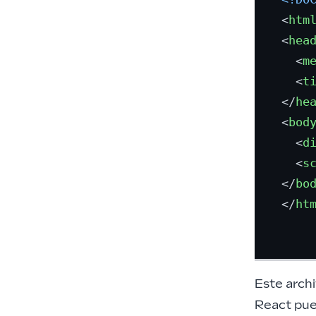
<
htm
<
hea
<
m
<
t
</
he
<
bod
<
d
<
s
</
bo
</
ht
Este arch
React pue