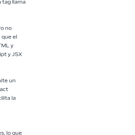
 tag llama
.
ro no
 que el
HTML y
ipt y JSX
mite un
eact
lita la
s, lo que