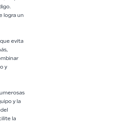
digo.
 logra un
 que evita
más,
combinar
o y
 numerosas
uipo y la
 del
lite la