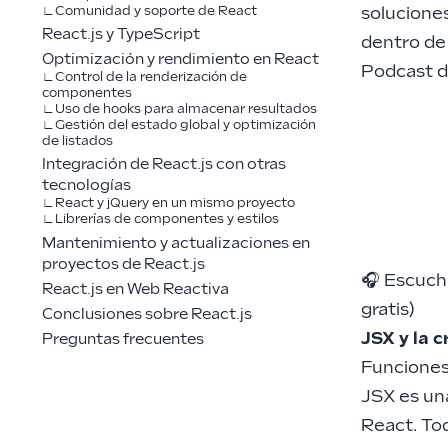
soluciones
Comunidad y soporte de React
React.js y TypeScript
dentro de 
Optimización y rendimiento en React
Podcast 
Control de la renderización de
componentes
Uso de hooks para almacenar resultados
Gestión del estado global y optimización
de listados
Integración de React.js con otras
tecnologías
React y jQuery en un mismo proyecto
Librerías de componentes y estilos
Mantenimiento y actualizaciones en
proyectos de React.js
🎧 Escuc
React.js en Web Reactiva
gratis)
Conclusiones sobre React.js
JSX y la 
Preguntas frecuentes
Funciones
JSX es un
React. To