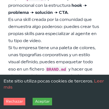
promocional con la estructura
hook →
problema → solución → CTA
.
Es una skill creada por la comunidad que
demuestra algo poderoso: puedes crear tus
propias skills para especializar al agente en
tu tipo de vídeo.
Si tu empresa tiene una paleta de colores,
unas tipografías corporativas y un estilo
visual definido, puedes empaquetar todo
BRAND.md
eso en un fichero
y hacer que
Claude Code lo respete en cada vídeo que
Este sitio utiliza pocas cookies de terceros.
Leer
genere. Sin improvisaciones.
más
Galería de prompts como inspiración
¶
Remotion mantiene una
Prompt Gallery
en
Rechazar
Aceptar
su web con ejemplos reales: rutas de viaje